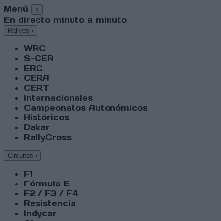
Menú
×
En directo minuto a minuto
Rallyes
›
WRC
S-CER
ERC
CERA
CERT
Internacionales
Campeonatos Autonómicos
Históricos
Dakar
RallyCross
Circuitos
›
F1
Fórmula E
F2 / F3 / F4
Resistencia
Indycar