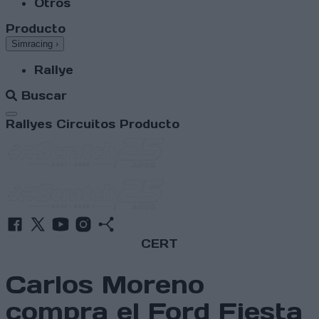
Otros
Producto
Simracing
›
Rallye
Buscar
Abrir menú
Rallyes
Circuitos
Producto
CERT
Carlos Moreno
compra el Ford Fiesta