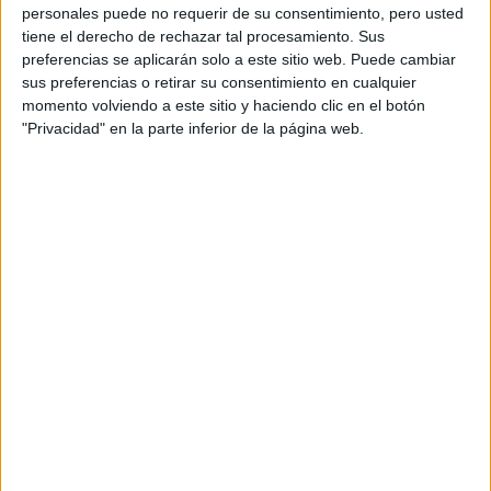
Circuitos
personales puede no requerir de su consentimiento, pero usted
tiene el derecho de rechazar tal procesamiento. Sus
F1
preferencias se aplicarán solo a este sitio web. Puede cambiar
Fórmula E
sus preferencias o retirar su consentimiento en cualquier
F2 / F3 / F4
momento volviendo a este sitio y haciendo clic en el botón
Resistencia
"Privacidad" en la parte inferior de la página web.
Indycar
Otros
Producto
Producto
Web pensada para poder ofrecer diferentes
productos propios y ajenos para que los
aficionados los puedan adquirir
Divulgación
Dossier
Webs
Comunicados
Fotografía