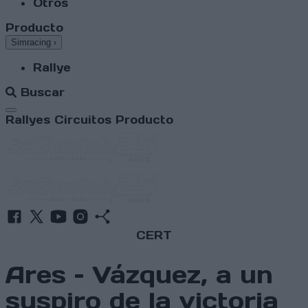
Otros
Producto
Simracing
›
Rallye
Buscar
Abrir menú
Rallyes
Circuitos
Producto
CERT
Ares – Vázquez, a un
suspiro de la victoria