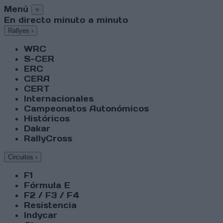
Menú
×
En directo minuto a minuto
Rallyes
›
WRC
S-CER
ERC
CERA
CERT
Internacionales
Campeonatos Autonómicos
Históricos
Dakar
RallyCross
Circuitos
›
F1
Fórmula E
F2 / F3 / F4
Resistencia
Indycar