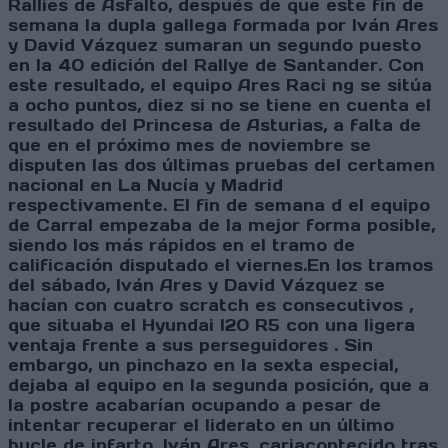
Rallies de Asfalto, después de que este fin de
semana la dupla gallega formada por Iván Ares
y David Vázquez sumaran un segundo puesto
en la 40 edición del Rallye de Santander. Con
este resultado, el equipo Ares Raci ng se sitúa
a ocho puntos, diez si no se tiene en cuenta el
resultado del Princesa de Asturias, a falta de
que en el próximo mes de noviembre se
disputen las dos últimas pruebas del certamen
nacional en La Nucía y Madrid
respectivamente. El fin de semana d el equipo
de Carral empezaba de la mejor forma posible,
siendo los más rápidos en el tramo de
calificación disputado el viernes.En los tramos
del sábado, Iván Ares y David Vázquez se
hacían con cuatro scratch es consecutivos ,
que situaba el Hyundai I20 R5 con una ligera
ventaja frente a sus perseguidores . Sin
embargo, un pinchazo en la sexta especial,
dejaba al equipo en la segunda posición, que a
la postre acabarían ocupando a pesar de
intentar recuperar el liderato en un último
bucle de infarto. Iván Ares, cariacontecido tras