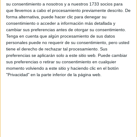
su consentimiento a nosotros y a nuestros 1733 socios para
CERA
que llevemos a cabo el procesamiento previamente descrito. De
CERT
Internacionales
forma alternativa, puede hacer clic para denegar su
Campeonatos Autonómicos
consentimiento o acceder a información más detallada y
Históricos
cambiar sus preferencias antes de otorgar su consentimiento.
Dakar
Tenga en cuenta que algún procesamiento de sus datos
RallyCross
personales puede no requerir de su consentimiento, pero usted
tiene el derecho de rechazar tal procesamiento. Sus
Circuitos
preferencias se aplicarán solo a este sitio web. Puede cambiar
sus preferencias o retirar su consentimiento en cualquier
F1
momento volviendo a este sitio y haciendo clic en el botón
Fórmula E
"Privacidad" en la parte inferior de la página web.
F2 / F3 / F4
Resistencia
Indycar
Otros
Producto
Producto
Web pensada para poder ofrecer diferentes