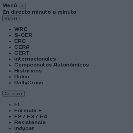
Menú
×
En directo minuto a minuto
Rallyes
›
WRC
S-CER
ERC
CERA
CERT
Internacionales
Campeonatos Autonómicos
Históricos
Dakar
RallyCross
Circuitos
›
F1
Fórmula E
F2 / F3 / F4
Resistencia
Indycar