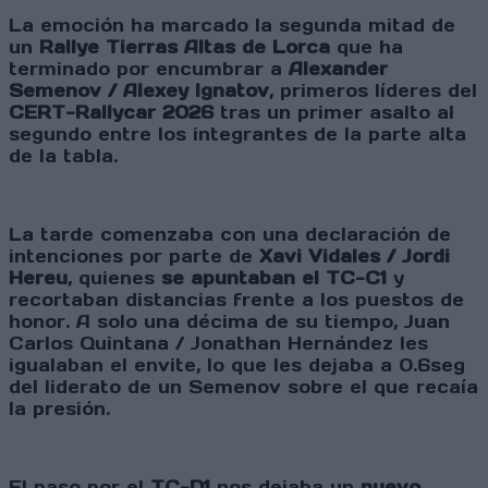
La emoción ha marcado la segunda mitad de
un
Rallye Tierras Altas de Lorca
que ha
terminado por encumbrar a
Alexander
Semenov / Alexey Ignatov
, primeros líderes del
CERT-Rallycar 2026
tras un primer asalto al
segundo entre los integrantes de la parte alta
de la tabla.
La tarde comenzaba con una declaración de
intenciones por parte de
Xavi Vidales / Jordi
Hereu
, quienes
se apuntaban el TC-C1
y
recortaban distancias frente a los puestos de
honor. A solo una décima de su tiempo, Juan
Carlos Quintana / Jonathan Hernández les
igualaban el envite, lo que les dejaba a 0.6seg
del liderato de un Semenov sobre el que recaía
la presión.
El paso por el
TC-D1
nos dejaba un
nuevo