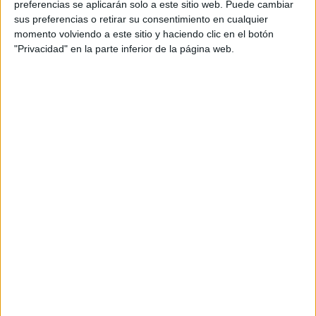
preferencias se aplicarán solo a este sitio web. Puede cambiar
sus preferencias o retirar su consentimiento en cualquier
Cargando
momento volviendo a este sitio y haciendo clic en el botón
nueva noticia
"Privacidad" en la parte inferior de la página web.
No hay más noticias en esta categoría.
Rallyes
WRC
S-CER
ERC