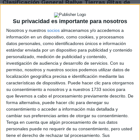
Clasificación General Rallye Tierras Altas de
Lorca 2026:
Pos.
Equipo
Vehículo
Dif.
Su privacidad es importante para nosotros
A. Semenov - A.
Toyota GR
Nosotros y nuestros
socios
almacenamos y/o accedemos a
1.
49:52.7
Ignatov
Yaris Rally2
información en un dispositivo, como cookies, y procesamos
S. Careaga - M.
Škoda Fabia
datos personales, como identificadores únicos e información
2.
+4.6
Ramos
RS Rally2
estándar enviada por un dispositivo para publicidad y contenido
X. Vidales - J.
Škoda Fabia
personalizado, medición de publicidad y contenido,
3.
+13.7
Hereu
RS Rally2
investigación de audiencia y desarrollo de servicios.
Con su
JC. Quintana - J.
Škoda Fabia
permiso, nosotros y nuestros socios podemos utilizar datos de
4.
+16.2
Hernández
RS Rally2
localización geográfica precisa e identificación mediante las
I. Bulantsev - M.
Toyota GR
características de dispositivos. Puede hacer clic para otorgarnos
5.
+53.7
Belyukov
Yaris Rally2
su consentimiento a nosotros y a nuestros 1733 socios para
que llevemos a cabo el procesamiento previamente descrito. De
J. Jiménez - E.
Ford Fiesta
6.
+1:12.6
forma alternativa, puede hacer clic para denegar su
Ferrán
Rally2
consentimiento o acceder a información más detallada y
F. Dorado - A.
Škoda Fabia
7.
+1:20.5
cambiar sus preferencias antes de otorgar su consentimiento.
Lamas
RS Rally2
Tenga en cuenta que algún procesamiento de sus datos
N. Otto - H.
Škoda Fabia
8.
+1:47.5
personales puede no requerir de su consentimiento, pero usted
Magalhães
R5
tiene el derecho de rechazar tal procesamiento. Sus