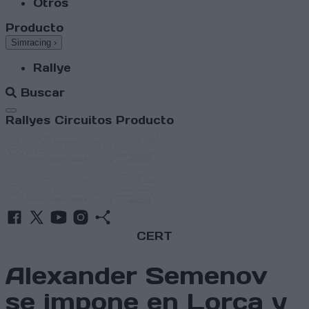
Otros
Producto
Simracing
›
Rallye
Buscar
Abrir menú
Rallyes
Circuitos
Producto
CERT
Alexander Semenov
se impone en Lorca y