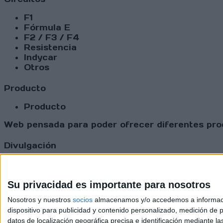
F1
Fórmula E
F2 / F3 / F4
Resistencia
Indycar
Otros
Producto
Producto
Web pensada para poder ofrecer diferentes prod
Divulgación
Dossier
Webs
Comunicados
Su privacidad es importante para nosotros
Fotografía
Nosotros y nuestros
socios
almacenamos y/o accedemos a información
Vídeos (on boards)
dispositivo para publicidad y contenido personalizado, medición de pu
Redes Sociales
datos de localización geográfica precisa e identificación mediante l