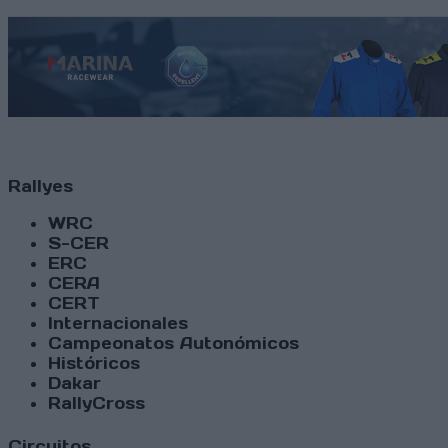
Rallyes
WRC
S-CER
ERC
CERA
CERT
Internacionales
Campeonatos Autonómicos
Históricos
Dakar
RallyCross
Circuitos