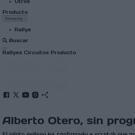
Otros
Producto
Simracing
›
Rallye
Buscar
Abrir menú
Rallyes
Circuitos
Producto
Alberto Otero, sin pro
El piloto gallego ha confirmado a scratch que p