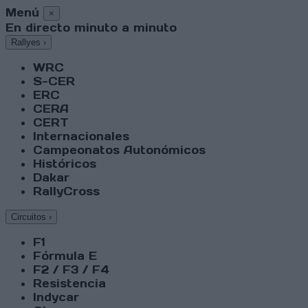
Menú
×
En directo minuto a minuto
Rallyes
›
WRC
S-CER
ERC
CERA
CERT
Internacionales
Campeonatos Autonómicos
Históricos
Dakar
RallyCross
Circuitos
›
F1
Fórmula E
F2 / F3 / F4
Resistencia
Indycar