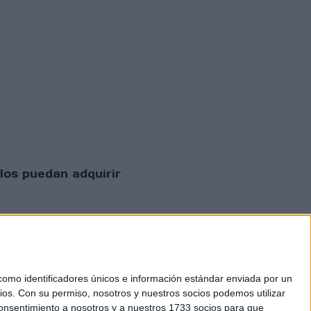
los puedan adquirir
mo identificadores únicos e información estándar enviada por un
ios.
Con su permiso, nosotros y nuestros socios podemos utilizar
 consentimiento a nosotros y a nuestros 1733 socios para que