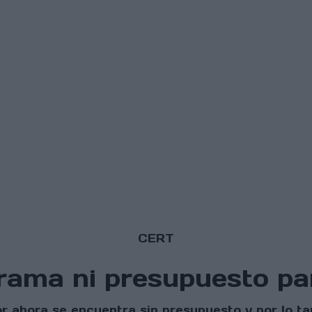
CERT
grama ni presupuesto pa
or ahora se encuentra sin presupuesto y por lo t