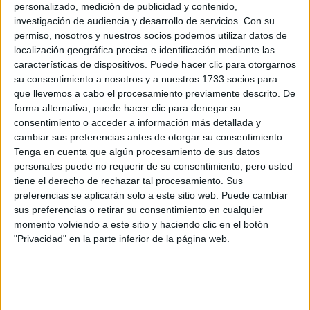
CERT
personalizado, medición de publicidad y contenido,
Internacionales
investigación de audiencia y desarrollo de servicios.
Con su
Campeonatos Autonómicos
permiso, nosotros y nuestros socios podemos utilizar datos de
Históricos
localización geográfica precisa e identificación mediante las
Dakar
características de dispositivos. Puede hacer clic para otorgarnos
RallyCross
su consentimiento a nosotros y a nuestros 1733 socios para
que llevemos a cabo el procesamiento previamente descrito. De
Circuitos
forma alternativa, puede hacer clic para denegar su
consentimiento o acceder a información más detallada y
F1
cambiar sus preferencias antes de otorgar su consentimiento.
Fórmula E
Tenga en cuenta que algún procesamiento de sus datos
F2 / F3 / F4
personales puede no requerir de su consentimiento, pero usted
Resistencia
tiene el derecho de rechazar tal procesamiento. Sus
Indycar
Otros
preferencias se aplicarán solo a este sitio web. Puede cambiar
sus preferencias o retirar su consentimiento en cualquier
Producto
momento volviendo a este sitio y haciendo clic en el botón
"Privacidad" en la parte inferior de la página web.
Producto
Web pensada para poder ofrecer diferentes
productos propios y ajenos para que los
aficionados los puedan adquirir