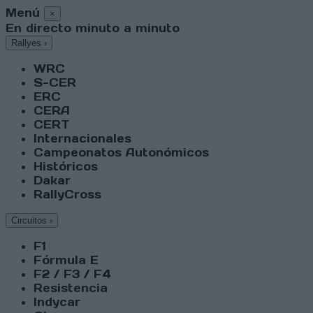
Menú
×
En directo minuto a minuto
Rallyes
›
WRC
S-CER
ERC
CERA
CERT
Internacionales
Campeonatos Autonómicos
Históricos
Dakar
RallyCross
Circuitos
›
F1
Fórmula E
F2 / F3 / F4
Resistencia
Indycar