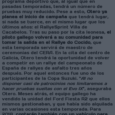
programa deportivo que, al igual que en
pasadas temporadas, tendrá un número de
pruebas muy reducido. Pese a esto,
Otero ya
planea el inicio de campaña
que tendrá lugar,
si nada se tuerce, en el mismo lugar que los
últimos años: el RallyeSprint Villa de
Cacabelos. Tras su paso por la cita leonesa,
el
piloto gallego volverá a su comunidad para
tomar la salida en el Rallye do Cocido
, que
esta temporada servirá de maestro de
ceremonias del CERA. En la cita del centro de
Galicia, Otero tendrá la oportunidad de volver
a competir en un rallye del campeonato de
España de rallyes de asfalto tres años
después. Por aquel entonces fue uno de los
participantes de la Copa Suzuki.
"
Al no
disponer casi de patrocinios nos limitaremos a
hacer pruebas sueltas con el Evo IX
", aseguraba
Otero. Meses atrás, el equipo gallego ha
vendido la unidad del Ford Fiesta R2 que ellos
mismos gestionaban, y que había sido alquilada
en varias ocasiones esta temporada. Para
2018,
contarán también con un vehículo para