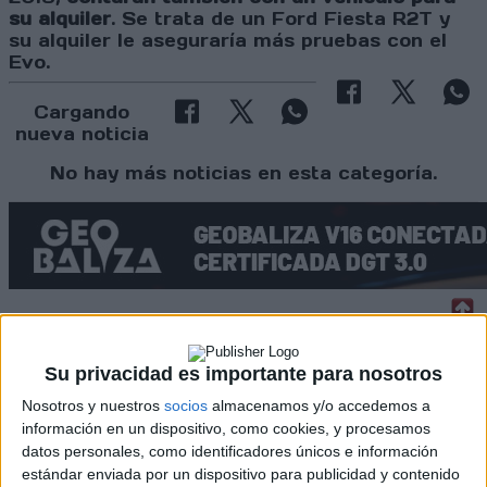
su alquiler
. Se trata de un Ford Fiesta R2T y
su alquiler le aseguraría más pruebas con el
Evo.
Cargando
nueva noticia
No hay más noticias en esta categoría.
Rallyes
Su privacidad es importante para nosotros
WRC
Nosotros y nuestros
socios
almacenamos y/o accedemos a
S-CER
información en un dispositivo, como cookies, y procesamos
ERC
datos personales, como identificadores únicos e información
CERA
estándar enviada por un dispositivo para publicidad y contenido