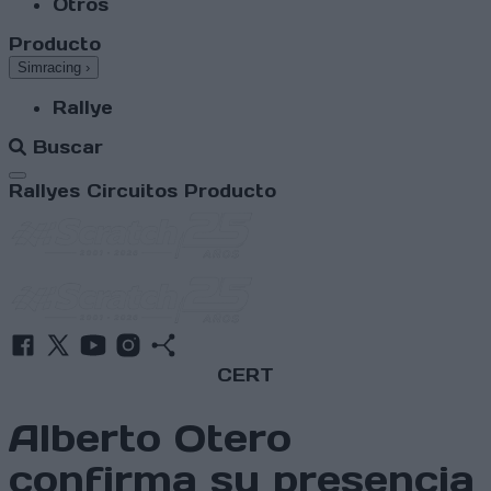
Otros
Producto
Simracing
›
Rallye
Buscar
Abrir menú
Rallyes
Circuitos
Producto
CERT
Alberto Otero
confirma su presencia