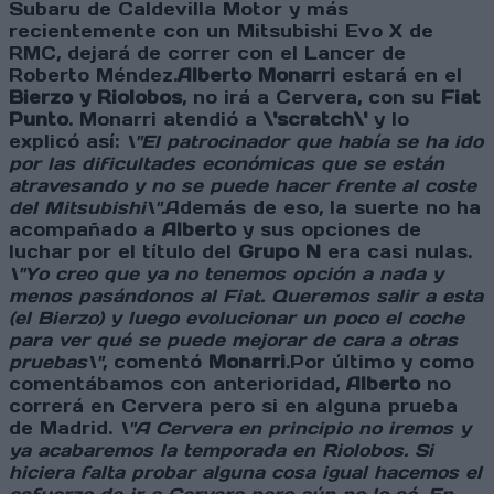
Subaru de Caldevilla Motor y más
recientemente con un Mitsubishi Evo X de
RMC, dejará de correr con el Lancer de
Roberto Méndez.
Alberto Monarri
estará en el
Bierzo y Riolobos
, no irá a Cervera, con su
Fiat
Punto
. Monarri atendió a
\'scratch\'
y lo
explicó así:
\"El patrocinador que había se ha ido
por las dificultades económicas que se están
atravesando y no se puede hacer frente al coste
del Mitsubishi\".
Además de eso, la suerte no ha
acompañado a
Alberto
y sus opciones de
luchar por el título del
Grupo N
era casi nulas.
\"Yo creo que ya no tenemos opción a nada y
menos pasándonos al Fiat. Queremos salir a esta
(el Bierzo) y luego evolucionar un poco el coche
para ver qué se puede mejorar de cara a otras
pruebas\"
, comentó
Monarri
.Por último y como
comentábamos con anterioridad,
Alberto
no
correrá en Cervera pero si en alguna prueba
de Madrid.
\"A Cervera en principio no iremos y
ya acabaremos la temporada en Riolobos. Si
hiciera falta probar alguna cosa igual hacemos el