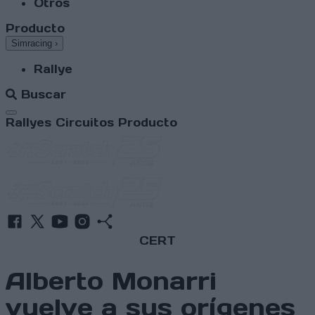
Otros
Producto
Simracing
›
Rallye
Buscar
Abrir menú
Rallyes
Circuitos
Producto
CERT
Alberto Monarri
vuelve a sus orígenes