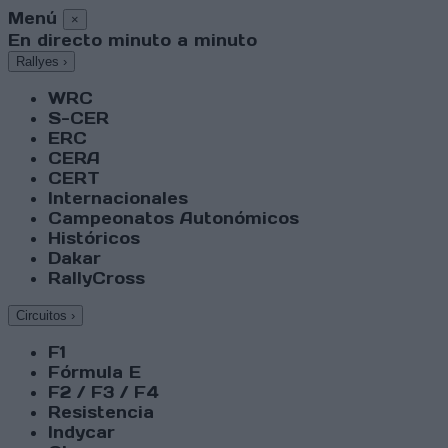
Menú
×
En directo minuto a minuto
Rallyes
›
WRC
S-CER
ERC
CERA
CERT
Internacionales
Campeonatos Autonómicos
Históricos
Dakar
RallyCross
Circuitos
›
F1
Fórmula E
F2 / F3 / F4
Resistencia
Indycar