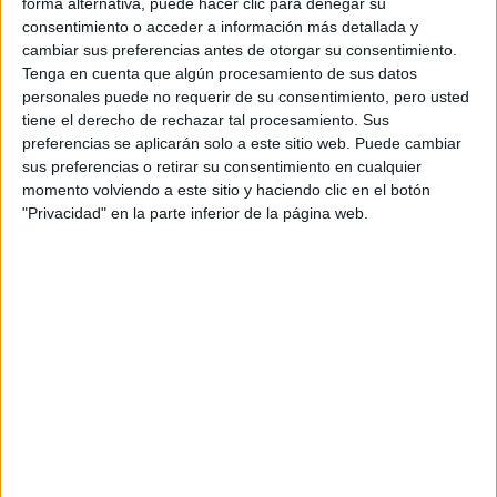
CERA
forma alternativa, puede hacer clic para denegar su
CERT
consentimiento o acceder a información más detallada y
Internacionales
cambiar sus preferencias antes de otorgar su consentimiento.
Campeonatos Autonómicos
Tenga en cuenta que algún procesamiento de sus datos
Históricos
personales puede no requerir de su consentimiento, pero usted
Dakar
tiene el derecho de rechazar tal procesamiento. Sus
RallyCross
preferencias se aplicarán solo a este sitio web. Puede cambiar
sus preferencias o retirar su consentimiento en cualquier
Circuitos
momento volviendo a este sitio y haciendo clic en el botón
"Privacidad" en la parte inferior de la página web.
F1
Fórmula E
F2 / F3 / F4
Resistencia
Indycar
Otros
Producto
Producto
Web pensada para poder ofrecer diferentes
productos propios y ajenos para que los