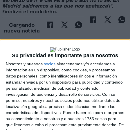
esfuerzo de ir a Cervera pero aún no lo sé. En
Madrid saldremos a las que nos apetezca\"
,
finalizó el madrileño.
Cargando
nueva noticia
No hay más noticias en esta categoría.
Su privacidad es importante para nosotros
Nosotros y nuestros
socios
almacenamos y/o accedemos a
información en un dispositivo, como cookies, y procesamos
datos personales, como identificadores únicos e información
estándar enviada por un dispositivo para publicidad y contenido
personalizado, medición de publicidad y contenido,
investigación de audiencia y desarrollo de servicios.
Con su
permiso, nosotros y nuestros socios podemos utilizar datos de
Rallyes
localización geográfica precisa e identificación mediante las
WRC
características de dispositivos. Puede hacer clic para otorgarnos
S-CER
su consentimiento a nosotros y a nuestros 1733 socios para
ERC
que llevemos a cabo el procesamiento previamente descrito. De