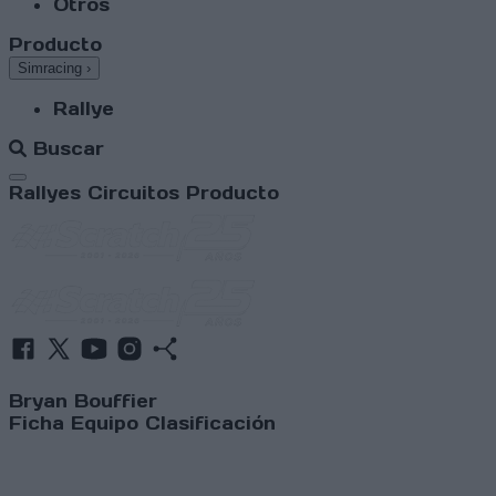
Otros
Producto
Simracing
›
Rallye
Buscar
Abrir menú
Rallyes
Circuitos
Producto
Bryan Bouffier
Ficha
Equipo
Clasificación