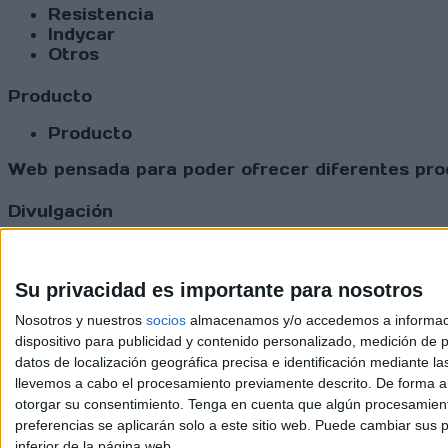
Resistencia
Indycar
Otros
Producto
Producto
Web pensada para poder ofrecer diferentes prod
Divulgación
Dossier
Webs
Comunicados
Su privacidad es importante para nosotros
Fotografía
Nosotros y nuestros
socios
almacenamos y/o accedemos a información
Vídeos (on boards)
dispositivo para publicidad y contenido personalizado, medición de pu
Redes Sociales
datos de localización geográfica precisa e identificación mediante l
2026 Revi
llevemos a cabo el procesamiento previamente descrito. De forma al
otorgar su consentimiento.
Tenga en cuenta que algún procesamiento
preferencias se aplicarán solo a este sitio web. Puede cambiar sus p
inferior de la página web.