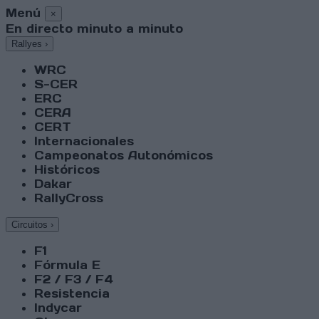
Menú
×
En directo minuto a minuto
Rallyes
›
WRC
S-CER
ERC
CERA
CERT
Internacionales
Campeonatos Autonómicos
Históricos
Dakar
RallyCross
Circuitos
›
F1
Fórmula E
F2 / F3 / F4
Resistencia
Indycar