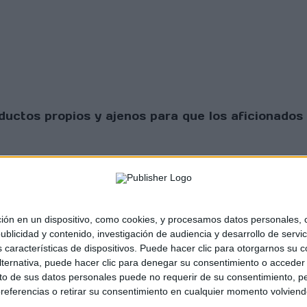
uctos propios y ajenos para que los aficionados 
 en un dispositivo, como cookies, y procesamos datos personales, co
blicidad y contenido, investigación de audiencia y desarrollo de servic
as características de dispositivos. Puede hacer clic para otorgarnos su
sta Scratch |
Contacto
|
Aviso legal y política de
ternativa, puede hacer clic para denegar su consentimiento o acceder
 de sus datos personales puede no requerir de su consentimiento, per
referencias o retirar su consentimiento en cualquier momento volviendo 