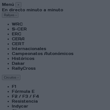
Menú
×
En directo minuto a minuto
Rallyes
›
WRC
S-CER
ERC
CERA
CERT
Internacionales
Campeonatos Autonómicos
Históricos
Dakar
RallyCross
Circuitos
›
F1
Fórmula E
F2 / F3 / F4
Resistencia
Indycar