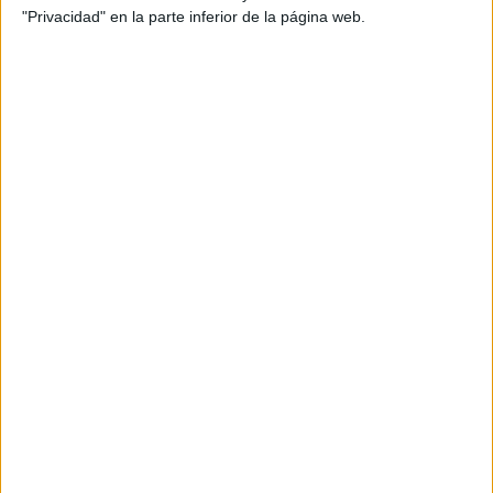
"Privacidad" en la parte inferior de la página web.
Divulgación
Dossier
Webs
Comunicados
Fotografía
Vídeos (on boards)
Redes Sociales
2026 Revista Scratch |
Contacto
|
Aviso legal
y política de privacidad
Update CMP