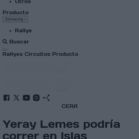
Otros
Producto
Simracing
›
Rallye
Buscar
Abrir menú
Rallyes
Circuitos
Producto
CERA
Yeray Lemes podría
correr en Islas