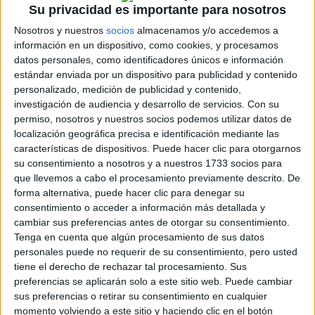
Su privacidad es importante para nosotros
Internacionales
Campeonatos Autonómicos
Nosotros y nuestros
socios
almacenamos y/o accedemos a
Históricos
información en un dispositivo, como cookies, y procesamos
Dakar
datos personales, como identificadores únicos e información
RallyCross
estándar enviada por un dispositivo para publicidad y contenido
personalizado, medición de publicidad y contenido,
Circuitos
investigación de audiencia y desarrollo de servicios.
Con su
permiso, nosotros y nuestros socios podemos utilizar datos de
F1
localización geográfica precisa e identificación mediante las
Fórmula E
características de dispositivos. Puede hacer clic para otorgarnos
F2 / F3 / F4
su consentimiento a nosotros y a nuestros 1733 socios para
Resistencia
Indycar
que llevemos a cabo el procesamiento previamente descrito. De
Otros
forma alternativa, puede hacer clic para denegar su
consentimiento o acceder a información más detallada y
Producto
cambiar sus preferencias antes de otorgar su consentimiento.
Tenga en cuenta que algún procesamiento de sus datos
Producto
personales puede no requerir de su consentimiento, pero usted
tiene el derecho de rechazar tal procesamiento. Sus
Web pensada para poder ofrecer diferentes
preferencias se aplicarán solo a este sitio web. Puede cambiar
productos propios y ajenos para que los
sus preferencias o retirar su consentimiento en cualquier
aficionados los puedan adquirir
momento volviendo a este sitio y haciendo clic en el botón