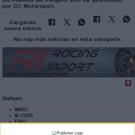
los mandos del Peugeot 208 R2 gestionado
por GC Motorsport.
Cargando
nueva noticia
No hay más noticias en esta categoría.
Rallyes
WRC
S-CER
ERC
CERA
CERT