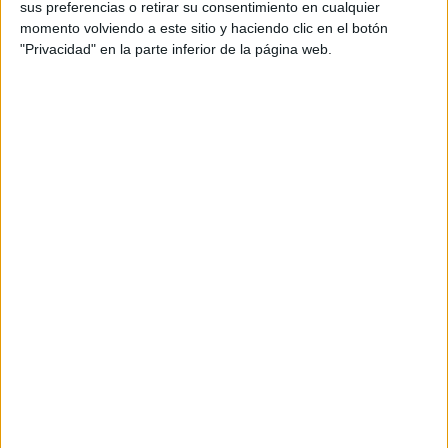
Fórmula E
sus preferencias o retirar su consentimiento en cualquier
F2 / F3 / F4
momento volviendo a este sitio y haciendo clic en el botón
Resistencia
"Privacidad" en la parte inferior de la página web.
Indycar
Otros
Producto
Producto
Web pensada para poder ofrecer diferentes
productos propios y ajenos para que los
aficionados los puedan adquirir
Divulgación
Dossier
Webs
Comunicados
Fotografía
Vídeos (on boards)
Redes Sociales