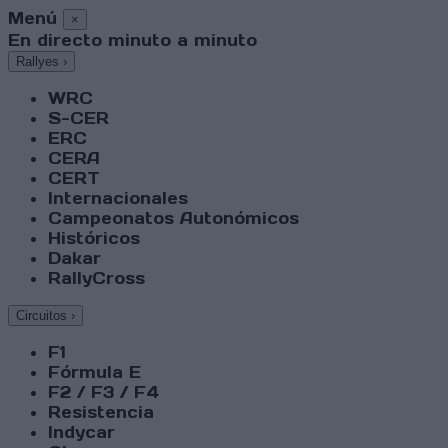
Menú
×
En directo minuto a minuto
Rallyes
›
WRC
S-CER
ERC
CERA
CERT
Internacionales
Campeonatos Autonómicos
Históricos
Dakar
RallyCross
Circuitos
›
F1
Fórmula E
F2 / F3 / F4
Resistencia
Indycar