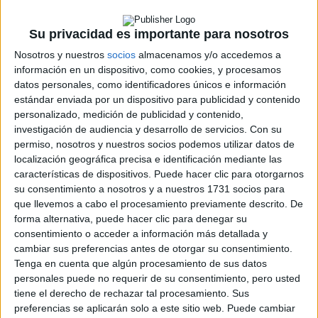
Su privacidad es importante para nosotros
Nosotros y nuestros
socios
almacenamos y/o accedemos a
información en un dispositivo, como cookies, y procesamos
datos personales, como identificadores únicos e información
Rallyes
estándar enviada por un dispositivo para publicidad y contenido
personalizado, medición de publicidad y contenido,
WRC
investigación de audiencia y desarrollo de servicios.
Con su
S-CER
permiso, nosotros y nuestros socios podemos utilizar datos de
ERC
localización geográfica precisa e identificación mediante las
CERA
características de dispositivos. Puede hacer clic para otorgarnos
CERT
su consentimiento a nosotros y a nuestros 1731 socios para
Internacionales
que llevemos a cabo el procesamiento previamente descrito. De
Campeonatos Autonómicos
forma alternativa, puede hacer clic para denegar su
Históricos
consentimiento o acceder a información más detallada y
Dakar
cambiar sus preferencias antes de otorgar su consentimiento.
RallyCross
Tenga en cuenta que algún procesamiento de sus datos
personales puede no requerir de su consentimiento, pero usted
Circuitos
tiene el derecho de rechazar tal procesamiento. Sus
preferencias se aplicarán solo a este sitio web. Puede cambiar
F1