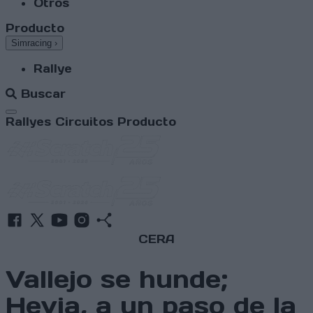
Otros
Producto
Simracing
›
Rallye
Buscar
Abrir menú
Rallyes
Circuitos
Producto
CERA
Vallejo se hunde;
Hevia, a un paso de la