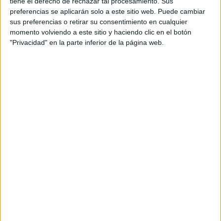
tiene el derecho de rechazar tal procesamiento. Sus
Fórmula E
preferencias se aplicarán solo a este sitio web. Puede cambiar
F2 / F3 / F4
sus preferencias o retirar su consentimiento en cualquier
Resistencia
momento volviendo a este sitio y haciendo clic en el botón
Indycar
"Privacidad" en la parte inferior de la página web.
Otros
Producto
Producto
Web pensada para poder ofrecer diferentes
productos propios y ajenos para que los
aficionados los puedan adquirir
Divulgación
Dossier
Webs
Comunicados
Fotografía
Vídeos (on boards)
Redes Sociales