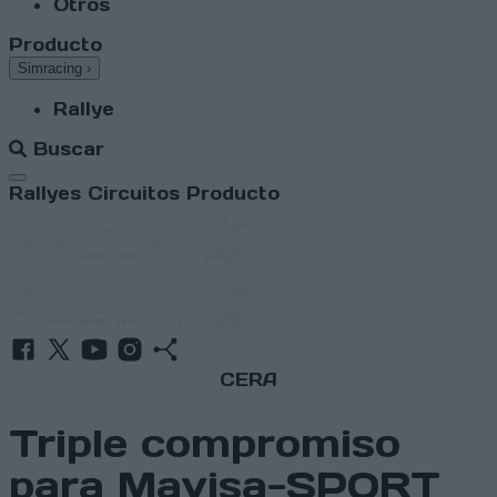
Otros
Producto
Simracing
›
Rallye
Buscar
Abrir menú
Rallyes
Circuitos
Producto
CERA
Triple compromiso
para Mavisa-SPORT