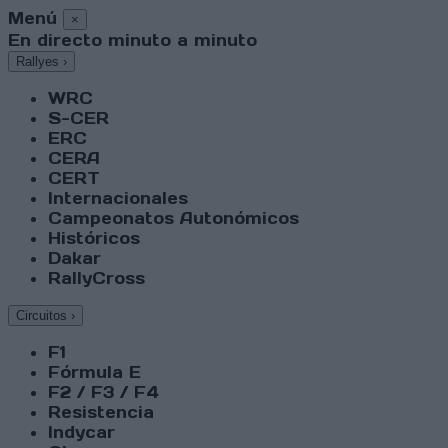
Menú
×
En directo minuto a minuto
Rallyes
›
WRC
S-CER
ERC
CERA
CERT
Internacionales
Campeonatos Autonómicos
Históricos
Dakar
RallyCross
Circuitos
›
F1
Fórmula E
F2 / F3 / F4
Resistencia
Indycar