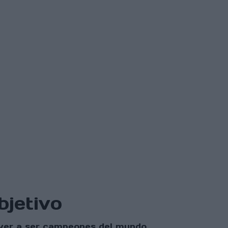
bjetivo
olver a ser campeones del mundo.