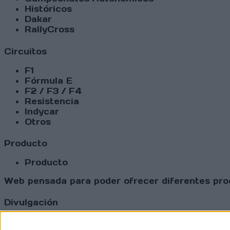
Históricos
Dakar
RallyCross
Circuitos
F1
Fórmula E
F2 / F3 / F4
Resistencia
Indycar
Otros
Producto
Producto
Web pensada para poder ofrecer diferentes prod
Divulgación
Dossier