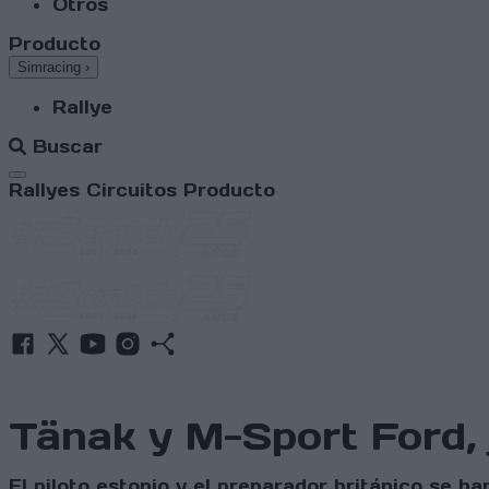
Otros
Producto
Simracing
›
Rallye
Buscar
Abrir menú
Rallyes
Circuitos
Producto
Tänak y M-Sport Ford, 
El piloto estonio y el preparador británico se