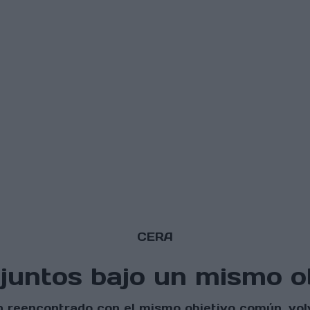
CERA
juntos bajo un mismo o
 han reencontrado con el mismo objetivo común, v