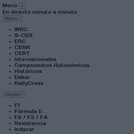
Menú
×
En directo minuto a minuto
Rallyes
›
WRC
S-CER
ERC
CERA
CERT
Internacionales
Campeonatos Autonómicos
Históricos
Dakar
RallyCross
Circuitos
›
F1
Fórmula E
F2 / F3 / F4
Resistencia
Indycar