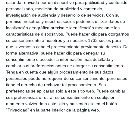
Circuitos
estándar enviada por un dispositivo para publicidad y contenido
personalizado, medición de publicidad y contenido,
F1
investigación de audiencia y desarrollo de servicios.
Con su
Fórmula E
permiso, nosotros y nuestros socios podemos utilizar datos de
F2 / F3 / F4
localización geográfica precisa e identificación mediante las
Resistencia
características de dispositivos. Puede hacer clic para otorgarnos
Indycar
su consentimiento a nosotros y a nuestros 1733 socios para
Otros
que llevemos a cabo el procesamiento previamente descrito. De
forma alternativa, puede hacer clic para denegar su
Producto
consentimiento o acceder a información más detallada y
Producto
cambiar sus preferencias antes de otorgar su consentimiento.
Tenga en cuenta que algún procesamiento de sus datos
Web pensada para poder ofrecer diferentes
personales puede no requerir de su consentimiento, pero usted
productos propios y ajenos para que los
tiene el derecho de rechazar tal procesamiento. Sus
aficionados los puedan adquirir
preferencias se aplicarán solo a este sitio web. Puede cambiar
sus preferencias o retirar su consentimiento en cualquier
Divulgación
momento volviendo a este sitio y haciendo clic en el botón
"Privacidad" en la parte inferior de la página web.
Dossier
Webs
Comunicados
Fotografía