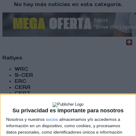
No hay más noticias en esta categoría.
Rallyes
WRC
S-CER
ERC
CERA
CERT
Internacionales
Campeonatos Autonómicos
Su privacidad es importante para nosotros
Históricos
Dakar
Nosotros y nuestros
socios
almacenamos y/o accedemos a
RallyCross
información en un dispositivo, como cookies, y procesamos
datos personales, como identificadores únicos e información