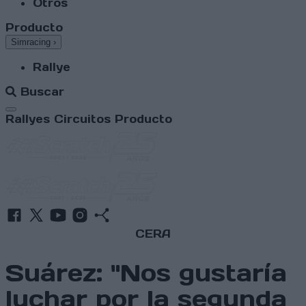
Otros
Producto
Simracing
›
Rallye
Buscar
Abrir menú
Rallyes
Circuitos
Producto
CERA
Suárez: "Nos gustaría
luchar por la segunda