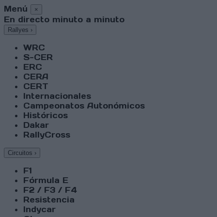
Menú
×
En directo minuto a minuto
Rallyes
›
WRC
S-CER
ERC
CERA
CERT
Internacionales
Campeonatos Autonómicos
Históricos
Dakar
RallyCross
Circuitos
›
F1
Fórmula E
F2 / F3 / F4
Resistencia
Indycar