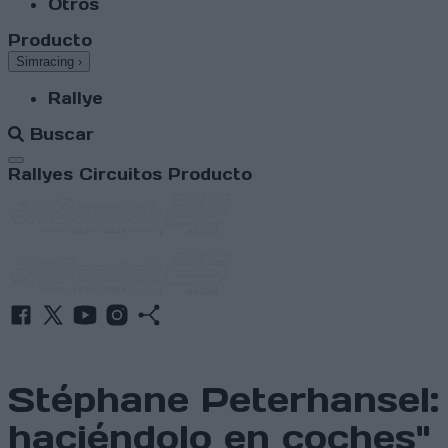
Otros
Producto
Simracing
›
Rallye
Buscar
Abrir menú
Rallyes
Circuitos
Producto
Stéphane Peterhansel: 
haciéndolo en coches"