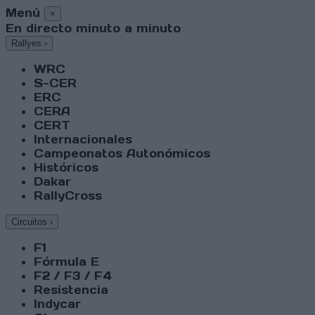
Menú
×
En directo minuto a minuto
Rallyes
›
WRC
S-CER
ERC
CERA
CERT
Internacionales
Campeonatos Autonómicos
Históricos
Dakar
RallyCross
Circuitos
›
F1
Fórmula E
F2 / F3 / F4
Resistencia
Indycar