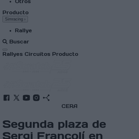
Otros
Producto
Simracing
›
Rallye
Buscar
Abrir menú
Rallyes
Circuitos
Producto
CERA
Segunda plaza de
Sergi Francolí en