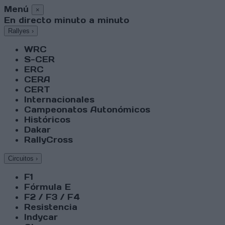
Menú
×
En directo minuto a minuto
Rallyes
›
WRC
S-CER
ERC
CERA
CERT
Internacionales
Campeonatos Autonómicos
Históricos
Dakar
RallyCross
Circuitos
›
F1
Fórmula E
F2 / F3 / F4
Resistencia
Indycar