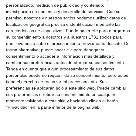
6. Josep Bassas-Sergi Brugué (Peugeot 208
personalizado, medición de publicidad y contenido,
VTi R2), a 1:05:40:393
investigación de audiencia y desarrollo de servicios.
Con su
permiso, nosotros y nuestros socios podemos utilizar datos de
localización geográfica precisa e identificación mediante las
Cargando
características de dispositivos. Puede hacer clic para otorgarnos
nueva noticia
su consentimiento a nosotros y a nuestros 1731 socios para
que llevemos a cabo el procesamiento previamente descrito. De
No hay más noticias en esta categoría.
forma alternativa, puede hacer clic para denegar su
consentimiento o acceder a información más detallada y
cambiar sus preferencias antes de otorgar su consentimiento.
Tenga en cuenta que algún procesamiento de sus datos
personales puede no requerir de su consentimiento, pero usted
tiene el derecho de rechazar tal procesamiento. Sus
preferencias se aplicarán solo a este sitio web. Puede cambiar
sus preferencias o retirar su consentimiento en cualquier
momento volviendo a este sitio y haciendo clic en el botón
"Privacidad" en la parte inferior de la página web.
Rallyes
WRC
S-CER
ERC