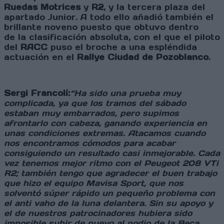
Ruedas Motrices
y
R2
, y la tercera plaza del
apartado Junior. A todo ello añadió también el
brillante noveno puesto que obtuvo dentro
de la clasificación absoluta, con el que el piloto
del
RACC
puso el broche a una espléndida
actuación en el
Rallye Ciudad de Pozoblanco
.
Sergi Francolí:
“Ha sido una prueba muy
complicada, ya que los tramos del sábado
estaban muy embarrados, pero supimos
afrontarlo con cabeza, ganando experiencia en
unas condiciones extremas. Atacamos cuando
nos encontramos cómodos para acabar
consiguiendo un resultado casi inmejorable. Cada
vez tenemos mejor ritmo con el Peugeot 208 VTi
R2; también tengo que agradecer el buen trabajo
que hizo el equipo Mavisa Sport, que nos
solventó súper rápido un pequeño problema con
el anti vaho de la luna delantera. Sin su apoyo y
el de nuestros patrocinadores hubiera sido
imposible subir de nuevo al podio de la Beca