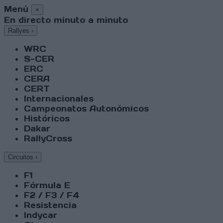
Menú
×
En directo minuto a minuto
Rallyes
›
WRC
S-CER
ERC
CERA
CERT
Internacionales
Campeonatos Autonómicos
Históricos
Dakar
RallyCross
Circuitos
›
F1
Fórmula E
F2 / F3 / F4
Resistencia
Indycar