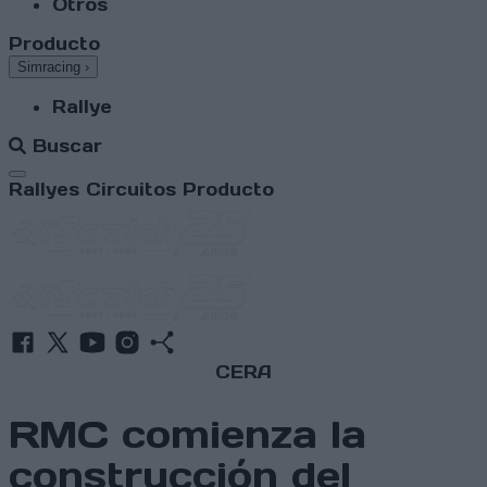
Otros
Producto
Simracing
›
Rallye
Buscar
Abrir menú
Rallyes
Circuitos
Producto
CERA
RMC comienza la
construcción del