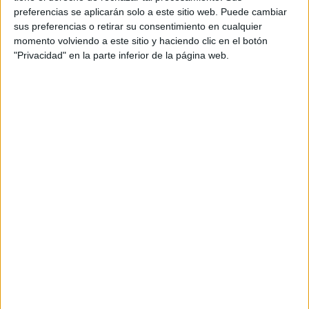
Fórmula E
preferencias se aplicarán solo a este sitio web. Puede cambiar
F2 / F3 / F4
sus preferencias o retirar su consentimiento en cualquier
Resistencia
momento volviendo a este sitio y haciendo clic en el botón
Indycar
"Privacidad" en la parte inferior de la página web.
Otros
Producto
Producto
Web pensada para poder ofrecer diferentes
productos propios y ajenos para que los
aficionados los puedan adquirir
Divulgación
Dossier
Webs
Comunicados
Fotografía
Vídeos (on boards)
Redes Sociales