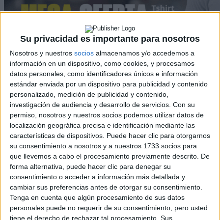
Su privacidad es importante para nosotros
Nosotros y nuestros
socios
almacenamos y/o accedemos a
información en un dispositivo, como cookies, y procesamos
Rallyes
datos personales, como identificadores únicos e información
estándar enviada por un dispositivo para publicidad y contenido
WRC
personalizado, medición de publicidad y contenido,
S-CER
investigación de audiencia y desarrollo de servicios.
Con su
ERC
permiso, nosotros y nuestros socios podemos utilizar datos de
CERA
localización geográfica precisa e identificación mediante las
CERT
Internacionales
características de dispositivos. Puede hacer clic para otorgarnos
Campeonatos Autonómicos
su consentimiento a nosotros y a nuestros 1733 socios para
Históricos
que llevemos a cabo el procesamiento previamente descrito. De
Dakar
forma alternativa, puede hacer clic para denegar su
RallyCross
consentimiento o acceder a información más detallada y
cambiar sus preferencias antes de otorgar su consentimiento.
Circuitos
Tenga en cuenta que algún procesamiento de sus datos
personales puede no requerir de su consentimiento, pero usted
F1
tiene el derecho de rechazar tal procesamiento. Sus