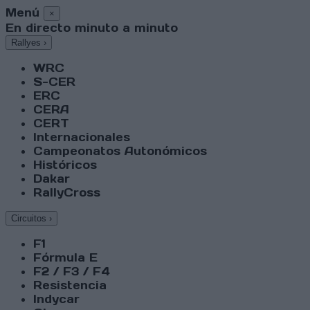
Menú
×
En directo minuto a minuto
Rallyes
›
WRC
S-CER
ERC
CERA
CERT
Internacionales
Campeonatos Autonómicos
Históricos
Dakar
RallyCross
Circuitos
›
F1
Fórmula E
F2 / F3 / F4
Resistencia
Indycar