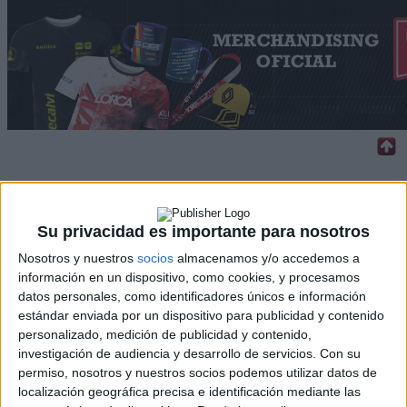
Rallyes
WRC
Su privacidad es importante para nosotros
S-CER
Nosotros y nuestros
socios
almacenamos y/o accedemos a
ERC
información en un dispositivo, como cookies, y procesamos
CERA
datos personales, como identificadores únicos e información
CERT
estándar enviada por un dispositivo para publicidad y contenido
Internacionales
Campeonatos Autonómicos
personalizado, medición de publicidad y contenido,
Históricos
investigación de audiencia y desarrollo de servicios.
Con su
Dakar
permiso, nosotros y nuestros socios podemos utilizar datos de
RallyCross
localización geográfica precisa e identificación mediante las