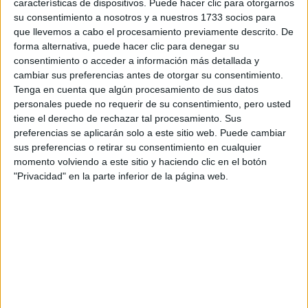
características de dispositivos. Puede hacer clic para otorgarnos
Circuitos
su consentimiento a nosotros y a nuestros 1733 socios para
que llevemos a cabo el procesamiento previamente descrito. De
F1
forma alternativa, puede hacer clic para denegar su
Fórmula E
consentimiento o acceder a información más detallada y
F2 / F3 / F4
cambiar sus preferencias antes de otorgar su consentimiento.
Resistencia
Tenga en cuenta que algún procesamiento de sus datos
Indycar
personales puede no requerir de su consentimiento, pero usted
Otros
tiene el derecho de rechazar tal procesamiento. Sus
preferencias se aplicarán solo a este sitio web. Puede cambiar
Producto
sus preferencias o retirar su consentimiento en cualquier
momento volviendo a este sitio y haciendo clic en el botón
Producto
"Privacidad" en la parte inferior de la página web.
Web pensada para poder ofrecer diferentes
productos propios y ajenos para que los
aficionados los puedan adquirir
Divulgación
Dossier
Webs
Comunicados