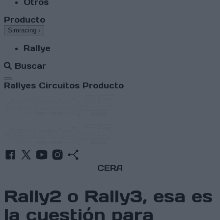
Otros
Producto
Simracing
›
Rallye
Buscar
Abrir menú
Rallyes
Circuitos
Producto
CERA
Rally2 o Rally3, esa es
la cuestión para