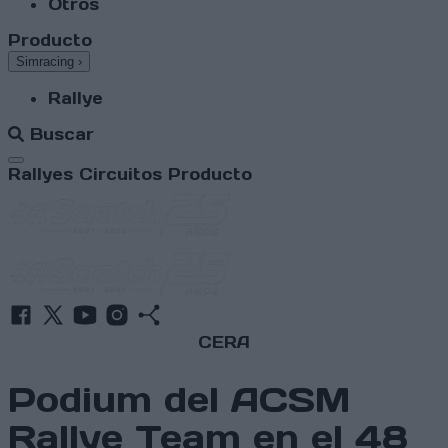
Otros
Producto
Simracing
›
Rallye
Buscar
Abrir menú
Rallyes
Circuitos
Producto
CERA
Podium del ACSM
Rallye Team en el 48