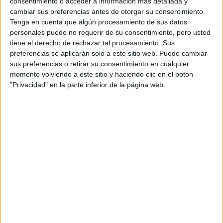
consentimiento o acceder a información más detallada y
Dakar
cambiar sus preferencias antes de otorgar su consentimiento.
RallyCross
Tenga en cuenta que algún procesamiento de sus datos
personales puede no requerir de su consentimiento, pero usted
Circuitos
tiene el derecho de rechazar tal procesamiento. Sus
preferencias se aplicarán solo a este sitio web. Puede cambiar
F1
sus preferencias o retirar su consentimiento en cualquier
Fórmula E
momento volviendo a este sitio y haciendo clic en el botón
F2 / F3 / F4
"Privacidad" en la parte inferior de la página web.
Resistencia
Indycar
Otros
Producto
Producto
Web pensada para poder ofrecer diferentes
productos propios y ajenos para que los
aficionados los puedan adquirir
Divulgación
Dossier