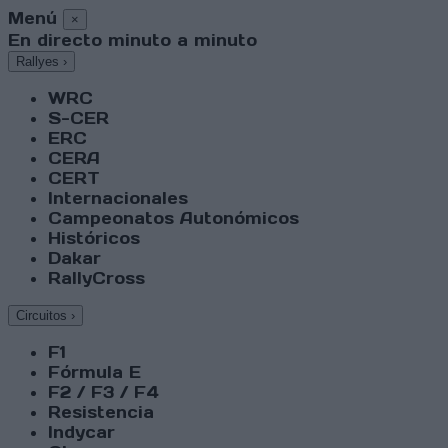
Menú
×
En directo minuto a minuto
Rallyes
›
WRC
S-CER
ERC
CERA
CERT
Internacionales
Campeonatos Autonómicos
Históricos
Dakar
RallyCross
Circuitos
›
F1
Fórmula E
F2 / F3 / F4
Resistencia
Indycar