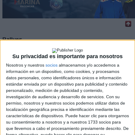
Rallyes
WRC
Su privacidad es importante para nosotros
S-CER
ERC
Nosotros y nuestros
socios
almacenamos y/o accedemos a
CERA
información en un dispositivo, como cookies, y procesamos
CERT
datos personales, como identificadores únicos e información
Internacionales
estándar enviada por un dispositivo para publicidad y contenido
Campeonatos Autonómicos
personalizado, medición de publicidad y contenido,
Históricos
investigación de audiencia y desarrollo de servicios.
Con su
Dakar
permiso, nosotros y nuestros socios podemos utilizar datos de
RallyCross
localización geográfica precisa e identificación mediante las
características de dispositivos. Puede hacer clic para otorgarnos
Circuitos
su consentimiento a nosotros y a nuestros 1733 socios para
F1
que llevemos a cabo el procesamiento previamente descrito. De
Fórmula E
forma alternativa, puede hacer clic para denegar su