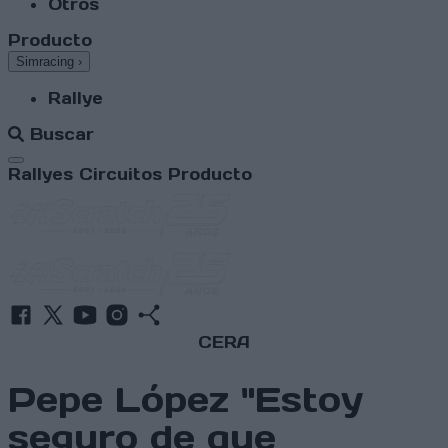
Otros
Producto
Simracing
›
Rallye
Buscar
Abrir menú
Rallyes
Circuitos
Producto
CERA
Pepe López "Estoy
seguro de que