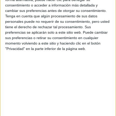
F2 / F3 / F4
consentimiento o acceder a información más detallada y
Resistencia
cambiar sus preferencias antes de otorgar su consentimiento.
Indycar
Tenga en cuenta que algún procesamiento de sus datos
Otros
personales puede no requerir de su consentimiento, pero usted
tiene el derecho de rechazar tal procesamiento. Sus
Producto
preferencias se aplicarán solo a este sitio web. Puede cambiar
sus preferencias o retirar su consentimiento en cualquier
Producto
momento volviendo a este sitio y haciendo clic en el botón
"Privacidad" en la parte inferior de la página web.
Web pensada para poder ofrecer diferentes
productos propios y ajenos para que los
aficionados los puedan adquirir
Divulgación
Dossier
Webs
Comunicados
Fotografía
Vídeos (on boards)
Redes Sociales