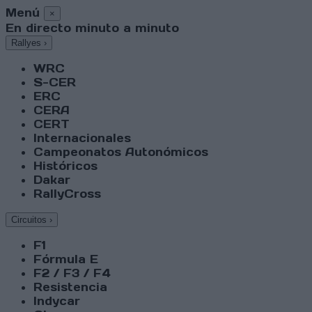
Menú
×
En directo minuto a minuto
Rallyes
›
WRC
S-CER
ERC
CERA
CERT
Internacionales
Campeonatos Autonómicos
Históricos
Dakar
RallyCross
Circuitos
›
F1
Fórmula E
F2 / F3 / F4
Resistencia
Indycar