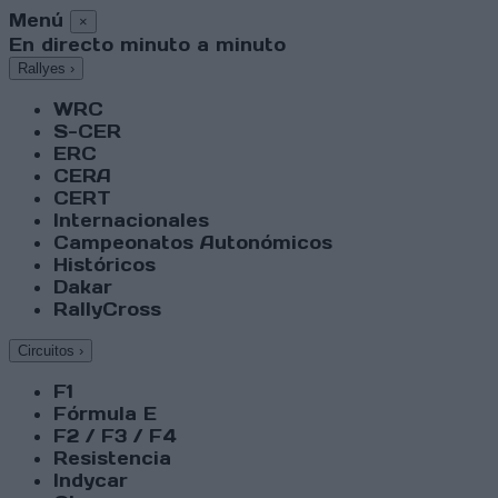
Menú
×
En directo minuto a minuto
Rallyes
›
WRC
S-CER
ERC
CERA
CERT
Internacionales
Campeonatos Autonómicos
Históricos
Dakar
RallyCross
Circuitos
›
F1
Fórmula E
F2 / F3 / F4
Resistencia
Indycar