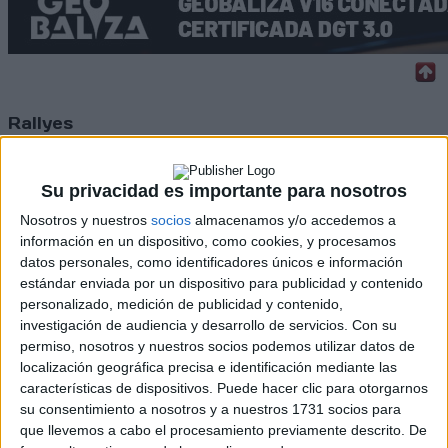
Rallyes
WRC
S-CER
Su privacidad es importante para nosotros
ERC
CERA
Nosotros y nuestros
socios
almacenamos y/o accedemos a
CERT
información en un dispositivo, como cookies, y procesamos
Internacionales
datos personales, como identificadores únicos e información
Campeonatos Autonómicos
estándar enviada por un dispositivo para publicidad y contenido
Históricos
personalizado, medición de publicidad y contenido,
Dakar
investigación de audiencia y desarrollo de servicios.
Con su
RallyCross
permiso, nosotros y nuestros socios podemos utilizar datos de
localización geográfica precisa e identificación mediante las
Circuitos
características de dispositivos. Puede hacer clic para otorgarnos
su consentimiento a nosotros y a nuestros 1731 socios para
F1
que llevemos a cabo el procesamiento previamente descrito. De
Fórmula E