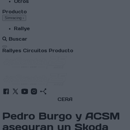
Otros
Producto
Simracing
›
Rallye
Buscar
Abrir menú
Rallyes
Circuitos
Producto
CERA
Pedro Burgo y ACSM
aseguran un Skoda