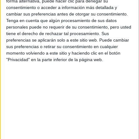
forma alternativa, puede hacer clic para denegar su
F2 / F3 / F4
consentimiento o acceder a información más detallada y
Resistencia
cambiar sus preferencias antes de otorgar su consentimiento.
Indycar
Tenga en cuenta que algún procesamiento de sus datos
Otros
personales puede no requerir de su consentimiento, pero usted
tiene el derecho de rechazar tal procesamiento. Sus
Producto
preferencias se aplicarán solo a este sitio web. Puede cambiar
Producto
sus preferencias o retirar su consentimiento en cualquier
momento volviendo a este sitio y haciendo clic en el botón
Web pensada para poder ofrecer diferentes
"Privacidad" en la parte inferior de la página web.
productos propios y ajenos para que los
aficionados los puedan adquirir
Divulgación
Dossier
Webs
Comunicados
Fotografía
Vídeos (on boards)
Redes Sociales
2026 Revista Scratch |
Contacto
|
Aviso legal