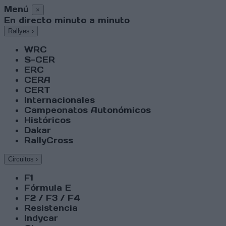
Menú
×
En directo minuto a minuto
Rallyes
›
WRC
S-CER
ERC
CERA
CERT
Internacionales
Campeonatos Autonómicos
Históricos
Dakar
RallyCross
Circuitos
›
F1
Fórmula E
F2 / F3 / F4
Resistencia
Indycar