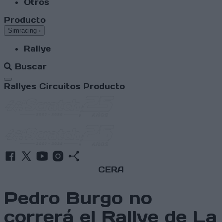
Otros
Producto
Simracing
›
Rallye
Buscar
Abrir menú
Rallyes
Circuitos
Producto
CERA
Pedro Burgo no
correrá el Rallye de La