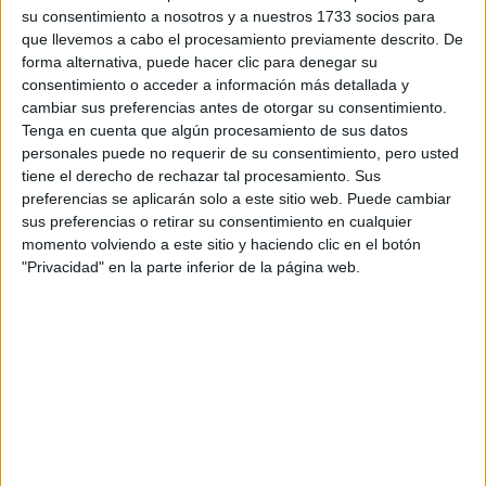
Circuitos
su consentimiento a nosotros y a nuestros 1733 socios para
que llevemos a cabo el procesamiento previamente descrito. De
F1
forma alternativa, puede hacer clic para denegar su
Fórmula E
consentimiento o acceder a información más detallada y
F2 / F3 / F4
cambiar sus preferencias antes de otorgar su consentimiento.
Resistencia
Tenga en cuenta que algún procesamiento de sus datos
Indycar
personales puede no requerir de su consentimiento, pero usted
Otros
tiene el derecho de rechazar tal procesamiento. Sus
preferencias se aplicarán solo a este sitio web. Puede cambiar
Producto
sus preferencias o retirar su consentimiento en cualquier
Producto
momento volviendo a este sitio y haciendo clic en el botón
"Privacidad" en la parte inferior de la página web.
Web pensada para poder ofrecer diferentes
productos propios y ajenos para que los
aficionados los puedan adquirir
Divulgación
Dossier
Webs
Comunicados
Fotografía