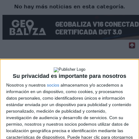
No hay más noticias en esta categoría.
Rallyes
WRC
Su privacidad es importante para nosotros
S-CER
ERC
Nosotros y nuestros
socios
almacenamos y/o accedemos a
CERA
información en un dispositivo, como cookies, y procesamos
CERT
datos personales, como identificadores únicos e información
Internacionales
estándar enviada por un dispositivo para publicidad y contenido
Campeonatos Autonómicos
personalizado, medición de publicidad y contenido,
Históricos
investigación de audiencia y desarrollo de servicios.
Con su
Dakar
permiso, nosotros y nuestros socios podemos utilizar datos de
RallyCross
localización geográfica precisa e identificación mediante las
características de dispositivos. Puede hacer clic para otorgarnos