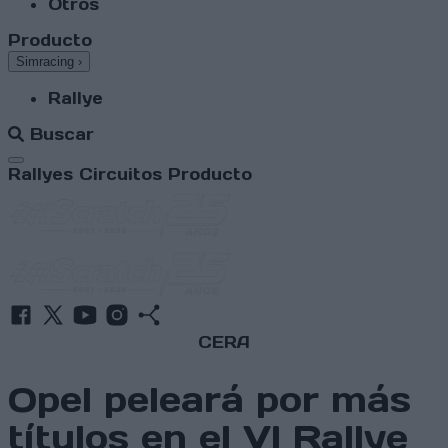
Otros
Producto
Simracing
›
Rallye
Buscar
Abrir menú
Rallyes
Circuitos
Producto
CERA
Opel peleará por más
títulos en el VI Rallye