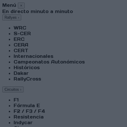
Menú
×
En directo minuto a minuto
Rallyes
›
WRC
S-CER
ERC
CERA
CERT
Internacionales
Campeonatos Autonómicos
Históricos
Dakar
RallyCross
Circuitos
›
F1
Fórmula E
F2 / F3 / F4
Resistencia
Indycar