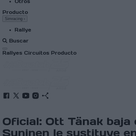
Otros
Producto
Simracing
›
Rallye
Buscar
Abrir menú
Rallyes
Circuitos
Producto
Oficial: Ott Tänak baj
Suninen le sustituye e