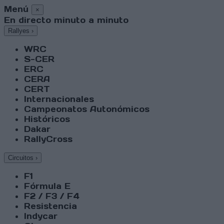
Menú
×
En directo minuto a minuto
Rallyes
›
WRC
S-CER
ERC
CERA
CERT
Internacionales
Campeonatos Autonómicos
Históricos
Dakar
RallyCross
Circuitos
›
F1
Fórmula E
F2 / F3 / F4
Resistencia
Indycar