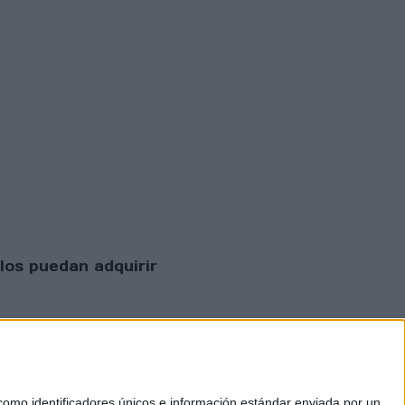
los puedan adquirir
mo identificadores únicos e información estándar enviada por un