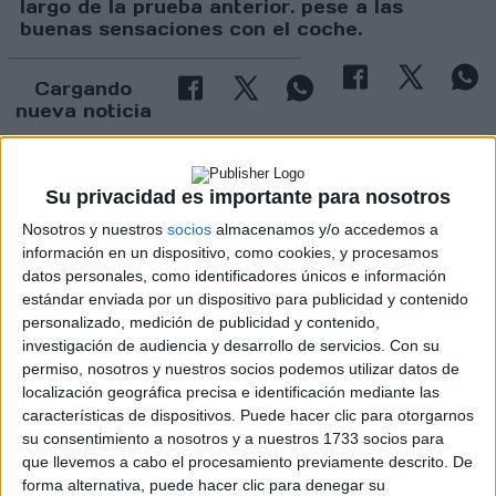
largo de la prueba anterior. pese a las
buenas sensaciones con el coche.
Cargando
nueva noticia
No hay más noticias en esta categoría.
Su privacidad es importante para nosotros
Nosotros y nuestros
socios
almacenamos y/o accedemos a
información en un dispositivo, como cookies, y procesamos
datos personales, como identificadores únicos e información
estándar enviada por un dispositivo para publicidad y contenido
personalizado, medición de publicidad y contenido,
investigación de audiencia y desarrollo de servicios.
Con su
Rallyes
permiso, nosotros y nuestros socios podemos utilizar datos de
localización geográfica precisa e identificación mediante las
WRC
características de dispositivos. Puede hacer clic para otorgarnos
S-CER
su consentimiento a nosotros y a nuestros 1733 socios para
ERC
que llevemos a cabo el procesamiento previamente descrito. De
CERA
forma alternativa, puede hacer clic para denegar su