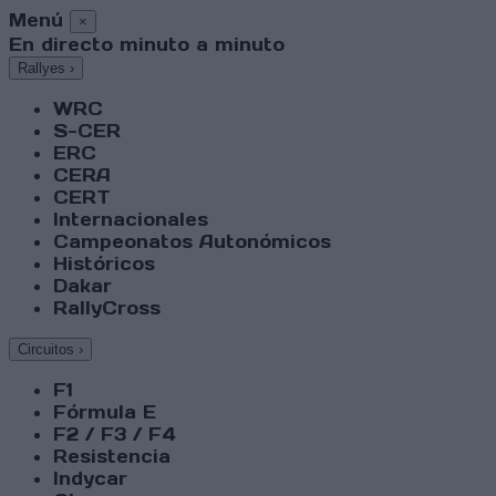
Menú
×
En directo minuto a minuto
Rallyes
›
WRC
S-CER
ERC
CERA
CERT
Internacionales
Campeonatos Autonómicos
Históricos
Dakar
RallyCross
Circuitos
›
F1
Fórmula E
F2 / F3 / F4
Resistencia
Indycar