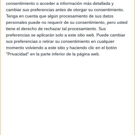
CERT
consentimiento o acceder a información más detallada y
Internacionales
cambiar sus preferencias antes de otorgar su consentimiento.
Campeonatos Autonómicos
Tenga en cuenta que algún procesamiento de sus datos
Históricos
personales puede no requerir de su consentimiento, pero usted
Dakar
tiene el derecho de rechazar tal procesamiento. Sus
RallyCross
preferencias se aplicarán solo a este sitio web. Puede cambiar
sus preferencias o retirar su consentimiento en cualquier
Circuitos
momento volviendo a este sitio y haciendo clic en el botón
F1
"Privacidad" en la parte inferior de la página web.
Fórmula E
F2 / F3 / F4
Resistencia
Indycar
Otros
Producto
Producto
Web pensada para poder ofrecer diferentes
productos propios y ajenos para que los
aficionados los puedan adquirir