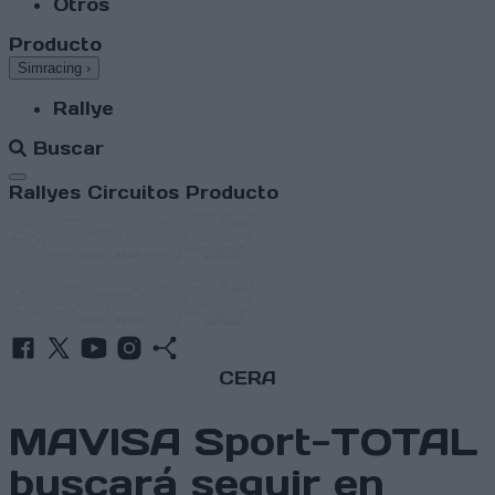
Otros
Producto
Simracing
›
Rallye
Buscar
Abrir menú
Rallyes
Circuitos
Producto
CERA
MAVISA Sport-TOTAL
buscará seguir en