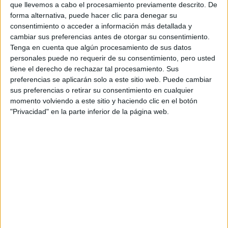
S-CER
que llevemos a cabo el procesamiento previamente descrito. De
ERC
forma alternativa, puede hacer clic para denegar su
CERA
consentimiento o acceder a información más detallada y
CERT
cambiar sus preferencias antes de otorgar su consentimiento.
Internacionales
Tenga en cuenta que algún procesamiento de sus datos
Campeonatos Autonómicos
personales puede no requerir de su consentimiento, pero usted
Históricos
tiene el derecho de rechazar tal procesamiento. Sus
Dakar
preferencias se aplicarán solo a este sitio web. Puede cambiar
RallyCross
sus preferencias o retirar su consentimiento en cualquier
momento volviendo a este sitio y haciendo clic en el botón
Circuitos
"Privacidad" en la parte inferior de la página web.
F1
Fórmula E
F2 / F3 / F4
Resistencia
Indycar
Otros
Producto
Producto