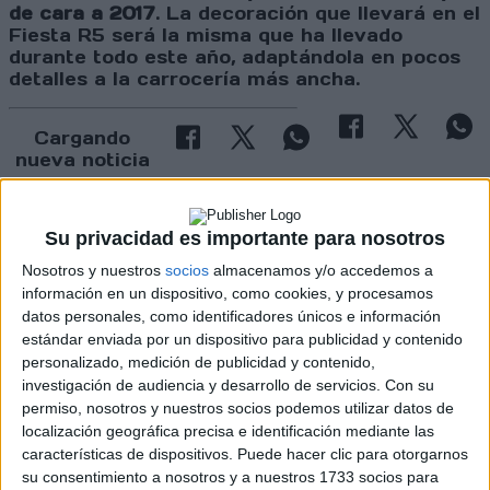
de cara a 2017
. La decoración que llevará en el
Fiesta R5 será la misma que ha llevado
durante todo este año, adaptándola en pocos
detalles a la carrocería más ancha.
Cargando
nueva noticia
No hay más noticias en esta categoría.
Su privacidad es importante para nosotros
Nosotros y nuestros
socios
almacenamos y/o accedemos a
información en un dispositivo, como cookies, y procesamos
datos personales, como identificadores únicos e información
estándar enviada por un dispositivo para publicidad y contenido
personalizado, medición de publicidad y contenido,
investigación de audiencia y desarrollo de servicios.
Con su
permiso, nosotros y nuestros socios podemos utilizar datos de
Rallyes
localización geográfica precisa e identificación mediante las
características de dispositivos. Puede hacer clic para otorgarnos
WRC
su consentimiento a nosotros y a nuestros 1733 socios para