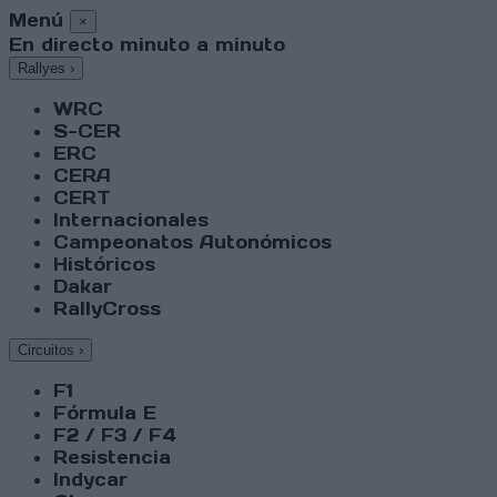
Menú
×
En directo minuto a minuto
Rallyes
›
WRC
S-CER
ERC
CERA
CERT
Internacionales
Campeonatos Autonómicos
Históricos
Dakar
RallyCross
Circuitos
›
F1
Fórmula E
F2 / F3 / F4
Resistencia
Indycar