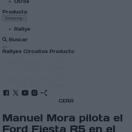
Otros
Producto
Simracing
›
Rallye
Buscar
Abrir menú
Rallyes
Circuitos
Producto
CERA
Manuel Mora pilota el
Ford Fiesta R5 en el