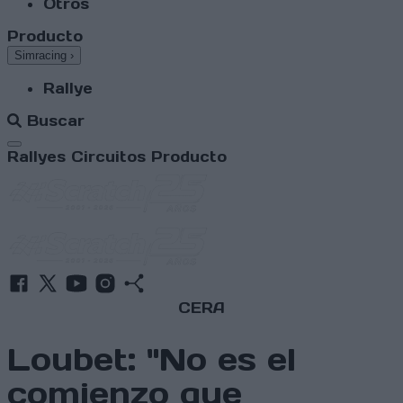
Otros
Producto
Simracing
›
Rallye
Buscar
Abrir menú
Rallyes
Circuitos
Producto
CERA
Loubet: "No es el
comienzo que