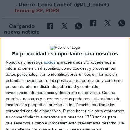
— Pierre-Louis Loubet (@PL_Loubet)
January 22, 2023
Cargando
nueva noticia
No hay más noticias en esta categoría.
Su privacidad es importante para nosotros
Nosotros y nuestros
socios
almacenamos y/o accedemos a
información en un dispositivo, como cookies, y procesamos
datos personales, como identificadores únicos e información
estándar enviada por un dispositivo para publicidad y contenido
personalizado, medición de publicidad y contenido,
investigación de audiencia y desarrollo de servicios.
Con su
permiso, nosotros y nuestros socios podemos utilizar datos de
Rallyes
localización geográfica precisa e identificación mediante las
WRC
características de dispositivos. Puede hacer clic para otorgarnos
S-CER
su consentimiento a nosotros y a nuestros 1733 socios para
ERC
que llevemos a cabo el procesamiento previamente descrito. De
CERA
forma alternativa, puede hacer clic para denegar su