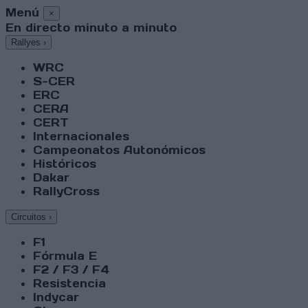
Menú
×
En directo minuto a minuto
Rallyes
›
WRC
S-CER
ERC
CERA
CERT
Internacionales
Campeonatos Autonómicos
Históricos
Dakar
RallyCross
Circuitos
›
F1
Fórmula E
F2 / F3 / F4
Resistencia
Indycar