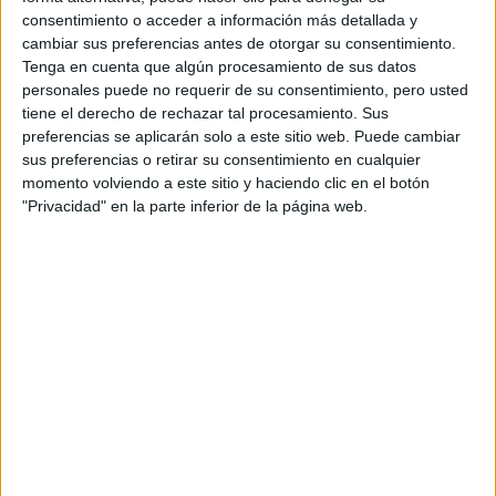
CERT
consentimiento o acceder a información más detallada y
Internacionales
cambiar sus preferencias antes de otorgar su consentimiento.
Campeonatos Autonómicos
Tenga en cuenta que algún procesamiento de sus datos
Históricos
personales puede no requerir de su consentimiento, pero usted
Dakar
tiene el derecho de rechazar tal procesamiento. Sus
RallyCross
preferencias se aplicarán solo a este sitio web. Puede cambiar
sus preferencias o retirar su consentimiento en cualquier
Circuitos
momento volviendo a este sitio y haciendo clic en el botón
"Privacidad" en la parte inferior de la página web.
F1
Fórmula E
F2 / F3 / F4
Resistencia
Indycar
Otros
Producto
Producto
Web pensada para poder ofrecer diferentes
productos propios y ajenos para que los
aficionados los puedan adquirir