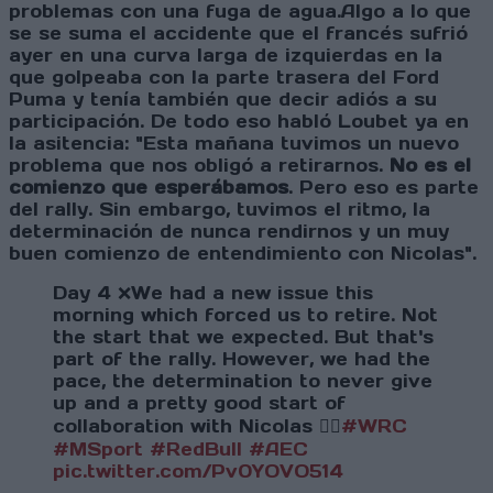
problemas con una fuga de agua.Algo a lo que
se se suma el accidente que el francés sufrió
ayer en una curva larga de izquierdas en la
que golpeaba con la parte trasera del Ford
Puma y tenía también que decir adiós a su
participación. De todo eso habló Loubet ya en
la asitencia: "
Esta mañana tuvimos un nuevo
problema que nos obligó a retirarnos.
No es el
comienzo que esperábamos
. Pero eso es parte
del rally. Sin embargo, tuvimos el ritmo, la
determinación de nunca rendirnos y un muy
buen comienzo de entendimiento con Nicolas".
Day 4 ❌We had a new issue this
morning which forced us to retire. Not
the start that we expected. But that's
part of the rally. However, we had the
pace, the determination to never give
up and a pretty good start of
collaboration with Nicolas 👌🏻
#WRC
#MSport
#RedBull
#AEC
pic.twitter.com/Pv0YOVO514