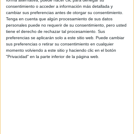
forma alternativa, puede hacer clic para denegar su
CERT
consentimiento o acceder a información más detallada y
Internacionales
cambiar sus preferencias antes de otorgar su consentimiento.
Campeonatos Autonómicos
Tenga en cuenta que algún procesamiento de sus datos
Históricos
personales puede no requerir de su consentimiento, pero usted
Dakar
tiene el derecho de rechazar tal procesamiento. Sus
RallyCross
preferencias se aplicarán solo a este sitio web. Puede cambiar
sus preferencias o retirar su consentimiento en cualquier
Circuitos
momento volviendo a este sitio y haciendo clic en el botón
"Privacidad" en la parte inferior de la página web.
F1
Fórmula E
F2 / F3 / F4
Resistencia
Indycar
Otros
Producto
Producto
Web pensada para poder ofrecer diferentes
productos propios y ajenos para que los