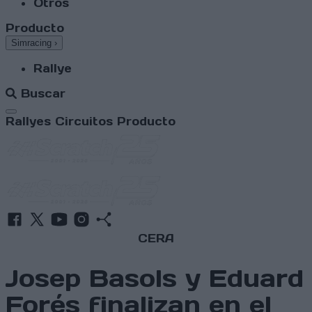
Otros
Producto
Simracing
›
Rallye
Buscar
Abrir menú
Rallyes
Circuitos
Producto
CERA
Josep Basols y Eduard
Forés finalizan en el