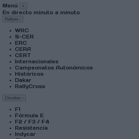
Menú
×
En directo minuto a minuto
Rallyes
›
WRC
S-CER
ERC
CERA
CERT
Internacionales
Campeonatos Autonómicos
Históricos
Dakar
RallyCross
Circuitos
›
F1
Fórmula E
F2 / F3 / F4
Resistencia
Indycar