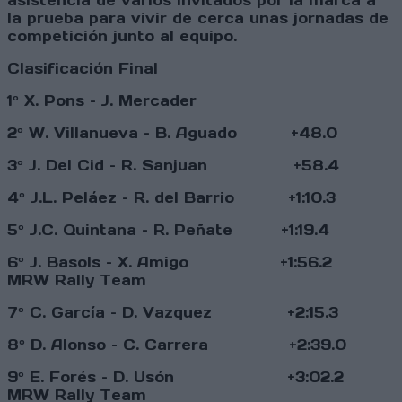
asistencia de varios invitados por la marca a
la prueba para vivir de cerca unas jornadas de
competición junto al equipo.
Clasificación Final
1º X. Pons – J. Mercader
2º W. Villanueva – B. Aguado +48.0
3º J. Del Cid – R. Sanjuan +58.4
4º J.L. Peláez – R. del Barrio +1:10.3
5º J.C. Quintana – R. Peñate +1:19.4
6º J. Basols – X. Amigo +1:56.2
MRW Rally Team
7º C. García – D. Vazquez +2:15.3
8º D. Alonso – C. Carrera +2:39.0
9º E. Forés – D. Usón +3:02.2
MRW Rally Team