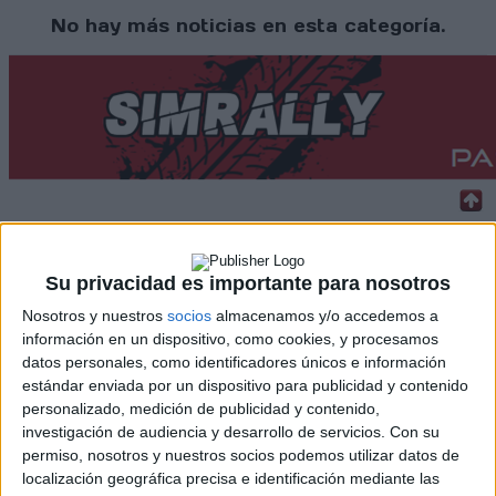
No hay más noticias en esta categoría.
Rallyes
Su privacidad es importante para nosotros
WRC
Nosotros y nuestros
socios
almacenamos y/o accedemos a
S-CER
información en un dispositivo, como cookies, y procesamos
ERC
datos personales, como identificadores únicos e información
CERA
CERT
estándar enviada por un dispositivo para publicidad y contenido
Internacionales
personalizado, medición de publicidad y contenido,
Campeonatos Autonómicos
investigación de audiencia y desarrollo de servicios.
Con su
Históricos
permiso, nosotros y nuestros socios podemos utilizar datos de
Dakar
localización geográfica precisa e identificación mediante las