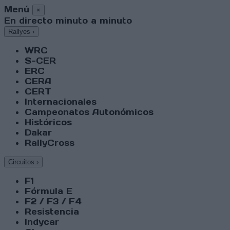
Menú
×
En directo minuto a minuto
Rallyes
›
WRC
S-CER
ERC
CERA
CERT
Internacionales
Campeonatos Autonómicos
Históricos
Dakar
RallyCross
Circuitos
›
F1
Fórmula E
F2 / F3 / F4
Resistencia
Indycar