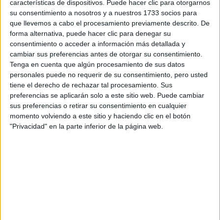
RallyCross
características de dispositivos. Puede hacer clic para otorgarnos
su consentimiento a nosotros y a nuestros 1733 socios para
Circuitos
que llevemos a cabo el procesamiento previamente descrito. De
forma alternativa, puede hacer clic para denegar su
F1
consentimiento o acceder a información más detallada y
Fórmula E
cambiar sus preferencias antes de otorgar su consentimiento.
F2 / F3 / F4
Tenga en cuenta que algún procesamiento de sus datos
Resistencia
personales puede no requerir de su consentimiento, pero usted
Indycar
tiene el derecho de rechazar tal procesamiento. Sus
Otros
preferencias se aplicarán solo a este sitio web. Puede cambiar
sus preferencias o retirar su consentimiento en cualquier
Producto
momento volviendo a este sitio y haciendo clic en el botón
"Privacidad" en la parte inferior de la página web.
Producto
Web pensada para poder ofrecer diferentes
productos propios y ajenos para que los
aficionados los puedan adquirir
Divulgación
Dossier
Webs