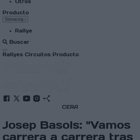
Otros
Producto
Simracing
›
Rallye
Buscar
Abrir menú
Rallyes
Circuitos
Producto
CERA
Josep Basols: "Vamos
carrera a carrera tras