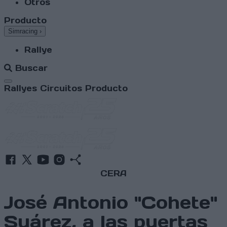
Otros
Producto
Simracing
›
Rallye
Buscar
Abrir menú
Rallyes
Circuitos
Producto
CERA
José Antonio "Cohete"
Suárez, a las puertas