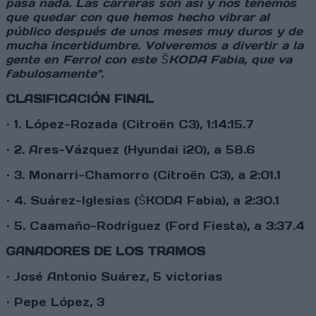
pasa nada. Las carreras son así y nos tenemos
que quedar con que hemos hecho vibrar al
público después de unos meses muy duros y de
mucha incertidumbre. Volveremos
a divertir a la
gente en Ferrol con este ŠKODA
Fabia
,
que va
fabulosamente".
CLASIFICACIÓN FINAL
· 1. López-Rozada (Citroën C3), 1:14:15.7
· 2. Ares-Vázquez (Hyundai i20), a 58.6
· 3. Monarri-Chamorro (Citroën C3), a 2:01.1
· 4. Suárez-Iglesias (
ŠKODA Fabia), a 2:30.1
· 5. Caamaño-Rodríguez (Ford Fiesta), a 3:37.4
GANADORES DE LOS TRAMOS
·
José Antonio Suárez, 5 victorias
·
Pepe López, 3