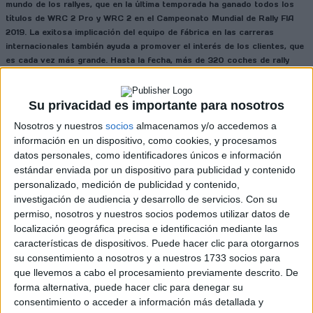
mundo de los rallyes, que en la última temporada ha ganado todos los
títulos de WRC 2 Pro y WRC 2 en el Campeonato Mundial de Rally FIA
2019. La exitosa implicación del equipo de fábrica en las carreras
internacionales también ayuda a promover el interés de los clientes, que
es cada vez más grande. Hasta la fecha, más de 320 coches de rally
ŠKODA FABIA R5 han sido vendidos a equipos privados e importadores
de ŠKODA de todo el mundo.
Su privacidad es importante para nosotros
Cargando
Nosotros y nuestros
socios
almacenamos y/o accedemos a
nueva noticia
información en un dispositivo, como cookies, y procesamos
datos personales, como identificadores únicos e información
No hay más noticias en esta categoría.
estándar enviada por un dispositivo para publicidad y contenido
personalizado, medición de publicidad y contenido,
investigación de audiencia y desarrollo de servicios.
Con su
permiso, nosotros y nuestros socios podemos utilizar datos de
localización geográfica precisa e identificación mediante las
características de dispositivos. Puede hacer clic para otorgarnos
su consentimiento a nosotros y a nuestros 1733 socios para
que llevemos a cabo el procesamiento previamente descrito. De
forma alternativa, puede hacer clic para denegar su
consentimiento o acceder a información más detallada y