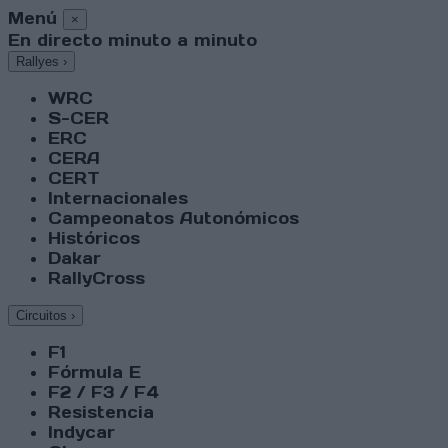
Menú
×
En directo minuto a minuto
Rallyes
›
WRC
S-CER
ERC
CERA
CERT
Internacionales
Campeonatos Autonómicos
Históricos
Dakar
RallyCross
Circuitos
›
F1
Fórmula E
F2 / F3 / F4
Resistencia
Indycar