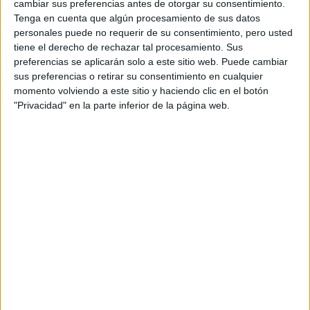
cambiar sus preferencias antes de otorgar su consentimiento.
Tenga en cuenta que algún procesamiento de sus datos
personales puede no requerir de su consentimiento, pero usted
Rallyes
tiene el derecho de rechazar tal procesamiento. Sus
preferencias se aplicarán solo a este sitio web. Puede cambiar
WRC
sus preferencias o retirar su consentimiento en cualquier
S-CER
momento volviendo a este sitio y haciendo clic en el botón
ERC
"Privacidad" en la parte inferior de la página web.
CERA
CERT
Internacionales
Campeonatos Autonómicos
Históricos
Dakar
RallyCross
Circuitos
F1
Fórmula E
F2 / F3 / F4
Resistencia
Indycar