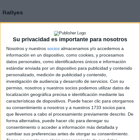
Rallyes
WRC
S-CER
ERC
Su privacidad es importante para nosotros
CERA
CERT
Nosotros y nuestros
socios
almacenamos y/o accedemos a
Internacionales
información en un dispositivo, como cookies, y procesamos
Campeonatos Autonómicos
datos personales, como identificadores únicos e información
Históricos
estándar enviada por un dispositivo para publicidad y contenido
Dakar
personalizado, medición de publicidad y contenido,
RallyCross
investigación de audiencia y desarrollo de servicios.
Con su
permiso, nosotros y nuestros socios podemos utilizar datos de
Circuitos
localización geográfica precisa e identificación mediante las
características de dispositivos. Puede hacer clic para otorgarnos
F1
su consentimiento a nosotros y a nuestros 1733 socios para
Fórmula E
que llevemos a cabo el procesamiento previamente descrito. De
F2 / F3 / F4
forma alternativa, puede hacer clic para denegar su
Resistencia
consentimiento o acceder a información más detallada y
Indycar
cambiar sus preferencias antes de otorgar su consentimiento.
Otros