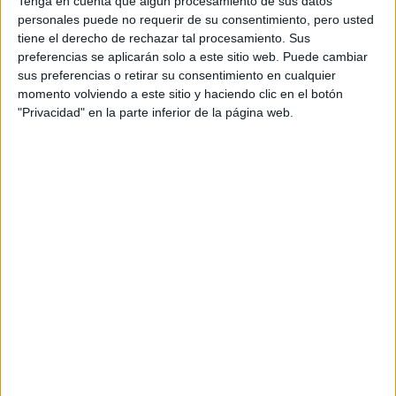
Tenga en cuenta que algún procesamiento de sus datos
personales puede no requerir de su consentimiento, pero usted
Producto
tiene el derecho de rechazar tal procesamiento. Sus
preferencias se aplicarán solo a este sitio web. Puede cambiar
Producto
sus preferencias o retirar su consentimiento en cualquier
Web pensada para poder ofrecer diferentes
momento volviendo a este sitio y haciendo clic en el botón
productos propios y ajenos para que los
"Privacidad" en la parte inferior de la página web.
aficionados los puedan adquirir
Divulgación
Dossier
Webs
Comunicados
Fotografía
Vídeos (on boards)
Redes Sociales
2026 Revista Scratch |
Contacto
|
Aviso legal
y política de privacidad