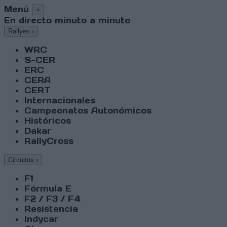
Menú
×
En directo minuto a minuto
Rallyes
›
WRC
S-CER
ERC
CERA
CERT
Internacionales
Campeonatos Autonómicos
Históricos
Dakar
RallyCross
Circuitos
›
F1
Fórmula E
F2 / F3 / F4
Resistencia
Indycar