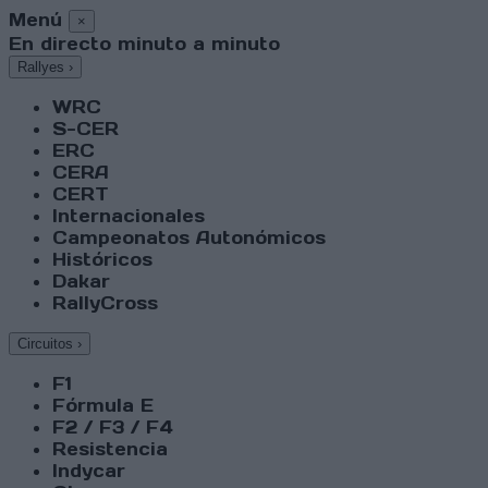
Menú
×
En directo minuto a minuto
Rallyes
›
WRC
S-CER
ERC
CERA
CERT
Internacionales
Campeonatos Autonómicos
Históricos
Dakar
RallyCross
Circuitos
›
F1
Fórmula E
F2 / F3 / F4
Resistencia
Indycar