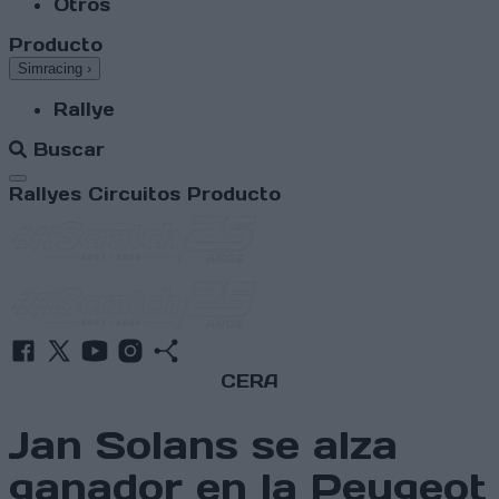
Otros
Producto
Simracing
›
Rallye
Buscar
Abrir menú
Rallyes
Circuitos
Producto
CERA
Jan Solans se alza
ganador en la Peugeot