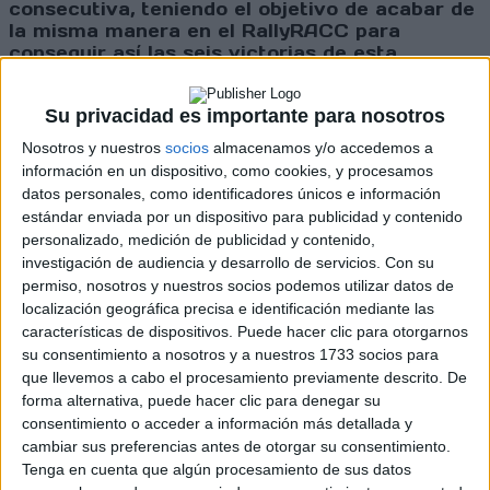
consecutiva, teniendo el objetivo de acabar de
la misma manera en el RallyRACC para
conseguir así las seis victorias de esta
temporada. Reyes logró el segundo puesto por
delante de Bassas y Pérez mientras que Julio
Su privacidad es importante para nosotros
Martínez acabó quinto.
Nosotros y nuestros
socios
almacenamos y/o accedemos a
información en un dispositivo, como cookies, y procesamos
datos personales, como identificadores únicos e información
Cargando
estándar enviada por un dispositivo para publicidad y contenido
nueva noticia
personalizado, medición de publicidad y contenido,
investigación de audiencia y desarrollo de servicios.
Con su
No hay más noticias en esta categoría.
permiso, nosotros y nuestros socios podemos utilizar datos de
localización geográfica precisa e identificación mediante las
características de dispositivos. Puede hacer clic para otorgarnos
su consentimiento a nosotros y a nuestros 1733 socios para
que llevemos a cabo el procesamiento previamente descrito. De
forma alternativa, puede hacer clic para denegar su
consentimiento o acceder a información más detallada y
cambiar sus preferencias antes de otorgar su consentimiento.
Tenga en cuenta que algún procesamiento de sus datos
Rallyes