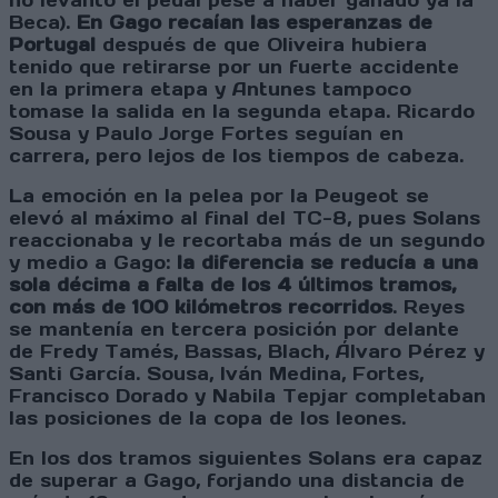
no levantó el pedal pese a haber ganado ya la
Beca).
En Gago recaían las esperanzas de
Portugal
después de que Oliveira hubiera
tenido que retirarse por un fuerte accidente
en la primera etapa y Antunes tampoco
tomase la salida en la segunda etapa. Ricardo
Sousa y Paulo Jorge Fortes seguían en
carrera, pero lejos de los tiempos de cabeza.
La emoción en la pelea por la Peugeot se
elevó al máximo al final del TC-8, pues Solans
reaccionaba y le recortaba más de un segundo
y medio a Gago:
la diferencia se reducía a una
sola décima a falta de los 4 últimos tramos,
con más de 100 kilómetros recorridos
. Reyes
se mantenía en tercera posición por delante
de Fredy Tamés, Bassas, Blach, Álvaro Pérez y
Santi García. Sousa, Iván Medina, Fortes,
Francisco Dorado y Nabila Tepjar completaban
las posiciones de la copa de los leones.
En los dos tramos siguientes Solans era capaz
de superar a Gago, forjando una distancia de