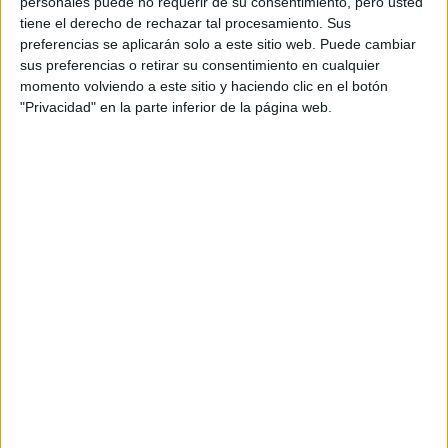
personales puede no requerir de su consentimiento, pero usted
tiene el derecho de rechazar tal procesamiento. Sus
WRC
preferencias se aplicarán solo a este sitio web. Puede cambiar
S-CER
sus preferencias o retirar su consentimiento en cualquier
ERC
momento volviendo a este sitio y haciendo clic en el botón
CERA
"Privacidad" en la parte inferior de la página web.
CERT
Internacionales
Campeonatos Autonómicos
Históricos
Dakar
RallyCross
Circuitos
F1
Fórmula E
F2 / F3 / F4
Resistencia
Indycar
Otros
Producto