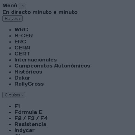
Menú
×
En directo minuto a minuto
Rallyes
›
WRC
S-CER
ERC
CERA
CERT
Internacionales
Campeonatos Autonómicos
Históricos
Dakar
RallyCross
Circuitos
›
F1
Fórmula E
F2 / F3 / F4
Resistencia
Indycar