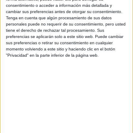
F2 / F3 / F4
consentimiento o acceder a información más detallada y
Resistencia
cambiar sus preferencias antes de otorgar su consentimiento.
Indycar
Tenga en cuenta que algún procesamiento de sus datos
Otros
personales puede no requerir de su consentimiento, pero usted
tiene el derecho de rechazar tal procesamiento. Sus
Producto
preferencias se aplicarán solo a este sitio web. Puede cambiar
Producto
sus preferencias o retirar su consentimiento en cualquier
momento volviendo a este sitio y haciendo clic en el botón
Web pensada para poder ofrecer diferentes
"Privacidad" en la parte inferior de la página web.
productos propios y ajenos para que los
aficionados los puedan adquirir
Divulgación
Dossier
Webs
Comunicados
Fotografía
Vídeos (on boards)
Redes Sociales
2026 Revista Scratch |
Contacto
|
Aviso legal