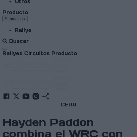
Otros
Producto
Simracing
›
Rallye
Buscar
Abrir menú
Rallyes
Circuitos
Producto
CERA
Hayden Paddon
combina el WRC con