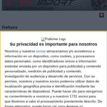
Rallyes
WRC
S-CER
Su privacidad es importante para nosotros
ERC
CERA
Nosotros y nuestros
socios
almacenamos y/o accedemos a
CERT
información en un dispositivo, como cookies, y procesamos
Internacionales
datos personales, como identificadores únicos e información
Campeonatos Autonómicos
estándar enviada por un dispositivo para publicidad y contenido
Históricos
personalizado, medición de publicidad y contenido,
Dakar
investigación de audiencia y desarrollo de servicios.
Con su
RallyCross
permiso, nosotros y nuestros socios podemos utilizar datos de
localización geográfica precisa e identificación mediante las
Circuitos
características de dispositivos. Puede hacer clic para otorgarnos
su consentimiento a nosotros y a nuestros 1731 socios para
F1
que llevemos a cabo el procesamiento previamente descrito. De
Fórmula E
forma alternativa, puede hacer clic para denegar su