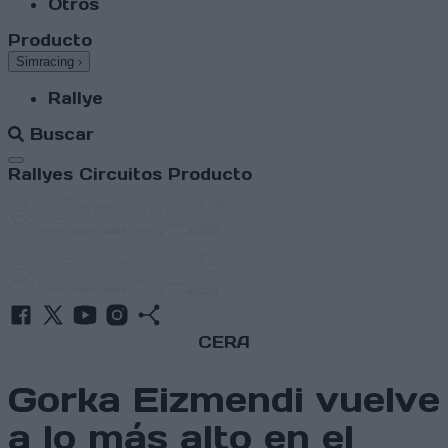
Otros
Producto
Simracing
›
Rallye
Buscar
Abrir menú
Rallyes
Circuitos
Producto
CERA
Gorka Eizmendi vuelve
a lo más alto en el