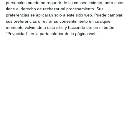
CERA
personales puede no requerir de su consentimiento, pero usted
CERT
tiene el derecho de rechazar tal procesamiento. Sus
Internacionales
preferencias se aplicarán solo a este sitio web. Puede cambiar
Campeonatos Autonómicos
sus preferencias o retirar su consentimiento en cualquier
Históricos
momento volviendo a este sitio y haciendo clic en el botón
Dakar
"Privacidad" en la parte inferior de la página web.
RallyCross
Circuitos
F1
Fórmula E
F2 / F3 / F4
Resistencia
Indycar
Otros
Producto
Producto
Web pensada para poder ofrecer diferentes
productos propios y ajenos para que los