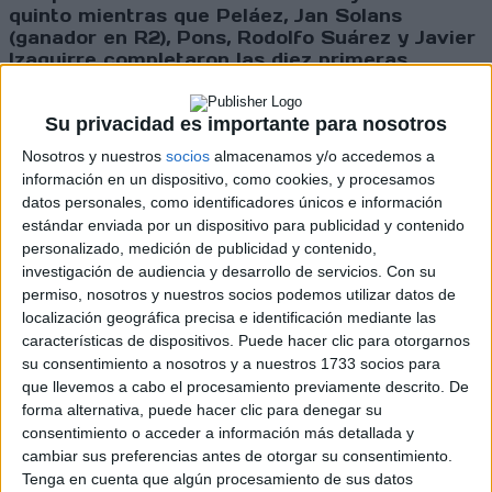
quinto mientras que Peláez, Jan Solans
(ganador en R2), Pons, Rodolfo Suárez y Javier
Izaguirre completaron las diez primeras
posiciones.
Su privacidad es importante para nosotros
Cargando
Nosotros y nuestros
socios
almacenamos y/o accedemos a
nueva noticia
información en un dispositivo, como cookies, y procesamos
No hay más noticias en esta categoría.
datos personales, como identificadores únicos e información
estándar enviada por un dispositivo para publicidad y contenido
personalizado, medición de publicidad y contenido,
investigación de audiencia y desarrollo de servicios.
Con su
permiso, nosotros y nuestros socios podemos utilizar datos de
localización geográfica precisa e identificación mediante las
características de dispositivos. Puede hacer clic para otorgarnos
su consentimiento a nosotros y a nuestros 1733 socios para
que llevemos a cabo el procesamiento previamente descrito. De
Rallyes
forma alternativa, puede hacer clic para denegar su
consentimiento o acceder a información más detallada y
WRC
cambiar sus preferencias antes de otorgar su consentimiento.
S-CER
ERC
Tenga en cuenta que algún procesamiento de sus datos