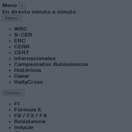
Menú
×
En directo minuto a minuto
Rallyes
›
WRC
S-CER
ERC
CERA
CERT
Internacionales
Campeonatos Autonómicos
Históricos
Dakar
RallyCross
Circuitos
›
F1
Fórmula E
F2 / F3 / F4
Resistencia
Indycar