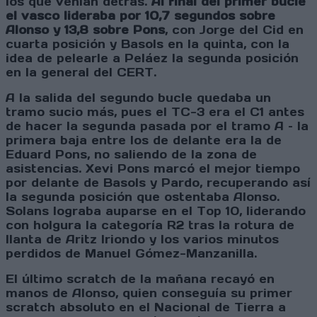
los que venían detrás.
Al final del primer bucle
el vasco lideraba por 10,7 segundos sobre
Alonso y 13,8 sobre Pons
, con Jorge del Cid en
cuarta posición y Basols en la quinta, con la
idea de pelearle a Peláez la segunda posición
en la general del CERT.
A la salida del segundo bucle quedaba un
tramo sucio más, pues el TC-3 era el C1 antes
de hacer la segunda pasada por el tramo A – la
primera baja entre los de delante era la de
Eduard Pons, no saliendo de la zona de
asistencias. Xevi Pons marcó el mejor tiempo
por delante de Basols y Pardo, recuperando así
la segunda posición que ostentaba Alonso.
Solans lograba auparse en el Top 10, liderando
con holgura la categoría R2 tras la rotura de
llanta de Aritz Iriondo y los varios minutos
perdidos de Manuel Gómez-Manzanilla.
El último scratch de la mañana recayó en
manos de Alonso, quien conseguía su primer
scratch absoluto en el Nacional de Tierra a