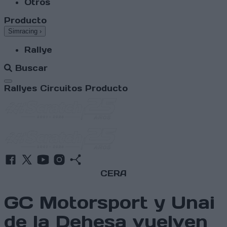
Otros
Producto
Simracing
›
Rallye
Buscar
Abrir menú
Rallyes
Circuitos
Producto
CERA
GC Motorsport y Unai
de la Dehesa vuelven