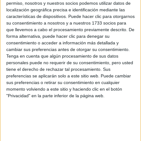
Históricos
permiso, nosotros y nuestros socios podemos utilizar datos de
Dakar
localización geográfica precisa e identificación mediante las
RallyCross
características de dispositivos. Puede hacer clic para otorgarnos
su consentimiento a nosotros y a nuestros 1733 socios para
Circuitos
que llevemos a cabo el procesamiento previamente descrito. De
forma alternativa, puede hacer clic para denegar su
F1
consentimiento o acceder a información más detallada y
Fórmula E
cambiar sus preferencias antes de otorgar su consentimiento.
F2 / F3 / F4
Tenga en cuenta que algún procesamiento de sus datos
Resistencia
personales puede no requerir de su consentimiento, pero usted
Indycar
tiene el derecho de rechazar tal procesamiento. Sus
Otros
preferencias se aplicarán solo a este sitio web. Puede cambiar
sus preferencias o retirar su consentimiento en cualquier
Producto
momento volviendo a este sitio y haciendo clic en el botón
Producto
"Privacidad" en la parte inferior de la página web.
Web pensada para poder ofrecer diferentes
productos propios y ajenos para que los
aficionados los puedan adquirir
Divulgación