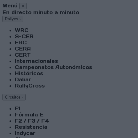
Menú
×
En directo minuto a minuto
Rallyes
›
WRC
S-CER
ERC
CERA
CERT
Internacionales
Campeonatos Autonómicos
Históricos
Dakar
RallyCross
Circuitos
›
F1
Fórmula E
F2 / F3 / F4
Resistencia
Indycar