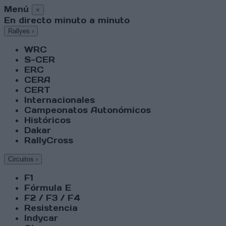
Menú
×
En directo minuto a minuto
Rallyes
›
WRC
S-CER
ERC
CERA
CERT
Internacionales
Campeonatos Autonómicos
Históricos
Dakar
RallyCross
Circuitos
›
F1
Fórmula E
F2 / F3 / F4
Resistencia
Indycar