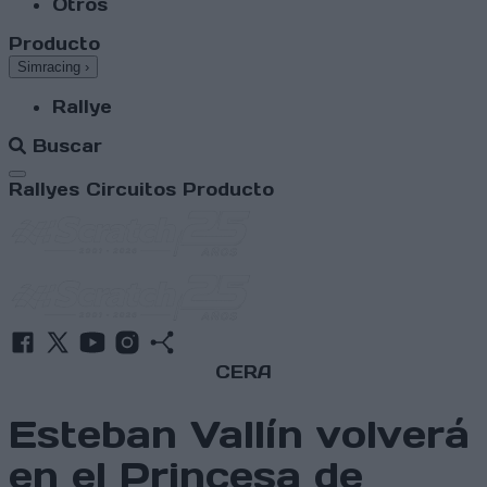
Otros
Producto
Simracing
›
Rallye
Buscar
Abrir menú
Rallyes
Circuitos
Producto
CERA
Esteban Vallín volverá
en el Princesa de