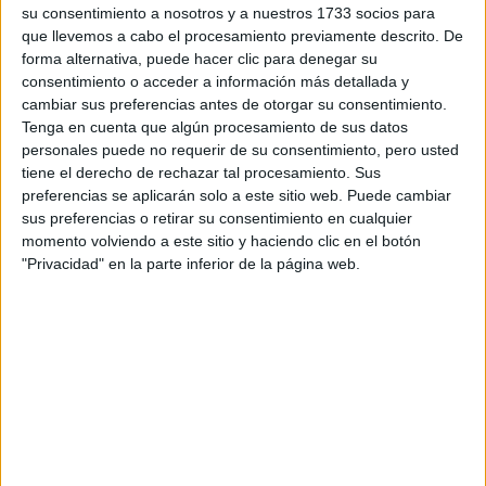
su consentimiento a nosotros y a nuestros 1733 socios para
WRC
que llevemos a cabo el procesamiento previamente descrito. De
S-CER
forma alternativa, puede hacer clic para denegar su
ERC
CERA
consentimiento o acceder a información más detallada y
CERT
cambiar sus preferencias antes de otorgar su consentimiento.
Internacionales
Tenga en cuenta que algún procesamiento de sus datos
Campeonatos Autonómicos
personales puede no requerir de su consentimiento, pero usted
Históricos
tiene el derecho de rechazar tal procesamiento. Sus
Dakar
preferencias se aplicarán solo a este sitio web. Puede cambiar
RallyCross
sus preferencias o retirar su consentimiento en cualquier
momento volviendo a este sitio y haciendo clic en el botón
Circuitos
"Privacidad" en la parte inferior de la página web.
F1
Fórmula E
F2 / F3 / F4
Resistencia
Indycar
Otros
Producto