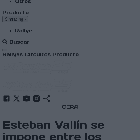
Otros
Producto
Simracing
›
Rallye
Buscar
Abrir menú
Rallyes
Circuitos
Producto
CERA
Esteban Vallín se
impone entre los