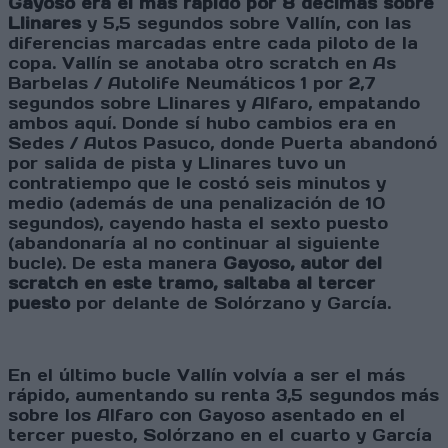
Gayoso era el más rápido por 8 décimas sobre
Llinares
y 5,5 segundos sobre Vallín, con las
diferencias marcadas entre cada piloto de la
copa. Vallín se anotaba otro scratch en As
Barbelas / Autolife Neumáticos 1 por 2,7
segundos sobre Llinares y Alfaro, empatando
ambos aquí. Donde sí hubo cambios era en
Sedes / Autos Pasuco, donde Puerta abandonó
por salida de pista y Llinares tuvo un
contratiempo que le costó seis minutos y
medio (además de una penalización de 10
segundos), cayendo hasta el sexto puesto
(abandonaría al no continuar al siguiente
bucle). De esta manera
Gayoso, autor del
scratch en este tramo, saltaba al tercer
puesto
por delante de Solórzano y García.
En el último bucle Vallín volvía a ser el más
rápido, aumentando su renta 3,5 segundos más
sobre los Alfaro con Gayoso asentado en el
tercer puesto, Solórzano en el cuarto y García