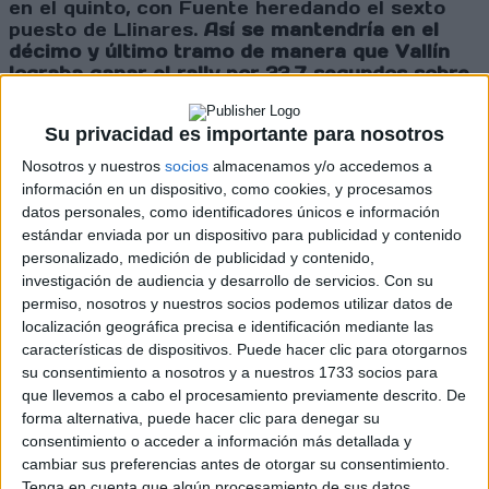
en el quinto, con Fuente heredando el sexto
puesto de Llinares.
Así se mantendría en el
décimo y último tramo de manera que Vallín
lograba ganar el rally por 33,7 segundos sobre
Alfaro y 1:03 con respecto a Gayoso.
Su privacidad es importante para nosotros
Cargando
Nosotros y nuestros
socios
almacenamos y/o accedemos a
nueva noticia
información en un dispositivo, como cookies, y procesamos
datos personales, como identificadores únicos e información
No hay más noticias en esta categoría.
estándar enviada por un dispositivo para publicidad y contenido
personalizado, medición de publicidad y contenido,
investigación de audiencia y desarrollo de servicios.
Con su
permiso, nosotros y nuestros socios podemos utilizar datos de
localización geográfica precisa e identificación mediante las
características de dispositivos. Puede hacer clic para otorgarnos
su consentimiento a nosotros y a nuestros 1733 socios para
que llevemos a cabo el procesamiento previamente descrito. De
Rallyes
forma alternativa, puede hacer clic para denegar su
consentimiento o acceder a información más detallada y
WRC
cambiar sus preferencias antes de otorgar su consentimiento.
S-CER
Tenga en cuenta que algún procesamiento de sus datos