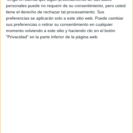
ERC
personales puede no requerir de su consentimiento, pero usted
CERA
tiene el derecho de rechazar tal procesamiento. Sus
CERT
Internacionales
preferencias se aplicarán solo a este sitio web. Puede cambiar
Campeonatos Autonómicos
sus preferencias o retirar su consentimiento en cualquier
Históricos
momento volviendo a este sitio y haciendo clic en el botón
Dakar
"Privacidad" en la parte inferior de la página web.
RallyCross
Circuitos
F1
Fórmula E
F2 / F3 / F4
Resistencia
Indycar
Otros
Producto
Producto
Web pensada para poder ofrecer diferentes