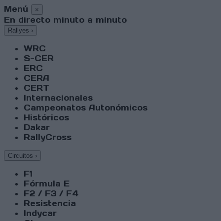
Menú
×
En directo minuto a minuto
Rallyes
›
WRC
S-CER
ERC
CERA
CERT
Internacionales
Campeonatos Autonómicos
Históricos
Dakar
RallyCross
Circuitos
›
F1
Fórmula E
F2 / F3 / F4
Resistencia
Indycar