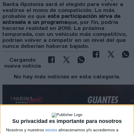
Santa Apolonia será el elegido para volver a
vestirse el mono de competición. Lo más
probable es que
esta participación sirva de
antesala a un programa
que, por fin, podría
hacerse realidad en 2018. La próxima
temporada, con un vehículo más competitivo,
podrían volver a competir en un nivel del que
nunca deberían haberse bajado.
Cargando
nueva noticia
No hay más noticias en esta categoría.
Su privacidad es importante para nosotros
Nosotros y nuestros
socios
almacenamos y/o accedemos a