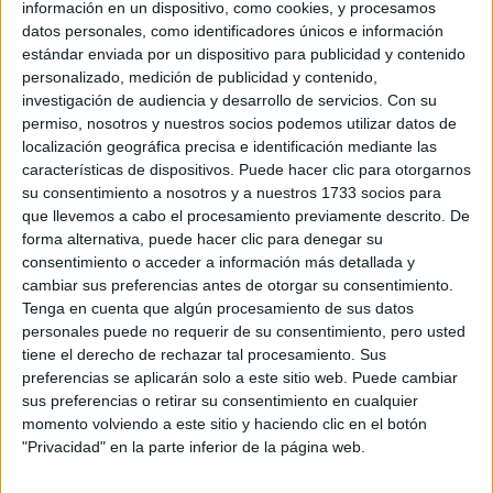
Rallyes
información en un dispositivo, como cookies, y procesamos
datos personales, como identificadores únicos e información
WRC
estándar enviada por un dispositivo para publicidad y contenido
S-CER
personalizado, medición de publicidad y contenido,
ERC
investigación de audiencia y desarrollo de servicios.
Con su
CERA
permiso, nosotros y nuestros socios podemos utilizar datos de
CERT
localización geográfica precisa e identificación mediante las
Internacionales
características de dispositivos. Puede hacer clic para otorgarnos
Campeonatos Autonómicos
su consentimiento a nosotros y a nuestros 1733 socios para
Históricos
que llevemos a cabo el procesamiento previamente descrito. De
Dakar
forma alternativa, puede hacer clic para denegar su
RallyCross
consentimiento o acceder a información más detallada y
cambiar sus preferencias antes de otorgar su consentimiento.
Circuitos
Tenga en cuenta que algún procesamiento de sus datos
F1
personales puede no requerir de su consentimiento, pero usted
Fórmula E
tiene el derecho de rechazar tal procesamiento. Sus
F2 / F3 / F4
preferencias se aplicarán solo a este sitio web. Puede cambiar
Resistencia
sus preferencias o retirar su consentimiento en cualquier
Indycar
momento volviendo a este sitio y haciendo clic en el botón
Otros
"Privacidad" en la parte inferior de la página web.
Producto