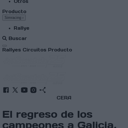
Otros
Producto
Simracing
›
Rallye
Buscar
Abrir menú
Rallyes
Circuitos
Producto
CERA
El regreso de los
campeones a Galicia,