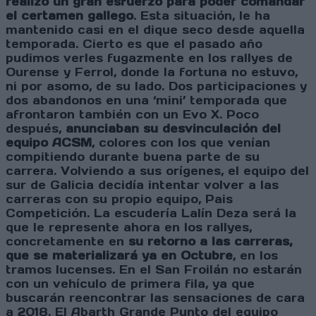
realizó un gran esfuerzo para poder comandar
el certamen gallego
. Esta situación, le ha
mantenido casi en el dique seco desde aquella
temporada. Cierto es que el pasado año
pudimos verles fugazmente en los rallyes de
Ourense y Ferrol, donde la fortuna no estuvo,
ni por asomo, de su lado. Dos participaciones y
dos abandonos en una ‘mini’ temporada que
afrontaron también con un Evo X. Poco
después,
anunciaban su desvinculación del
equipo ACSM
, colores con los que venían
compitiendo durante buena parte de su
carrera. Volviendo a sus orígenes, el equipo del
sur de Galicia decidía intentar volver a las
carreras con su propio equipo, Pais
Competición. La escudería Lalín Deza será la
que le represente ahora en los rallyes,
concretamente en
su retorno a las carreras,
que se materializará ya en Octubre
, en los
tramos lucenses. En el San Froilán no estarán
con un vehículo de primera fila, ya que
buscarán reencontrar las sensaciones de cara
a 2018. El Abarth Grande Punto del equipo