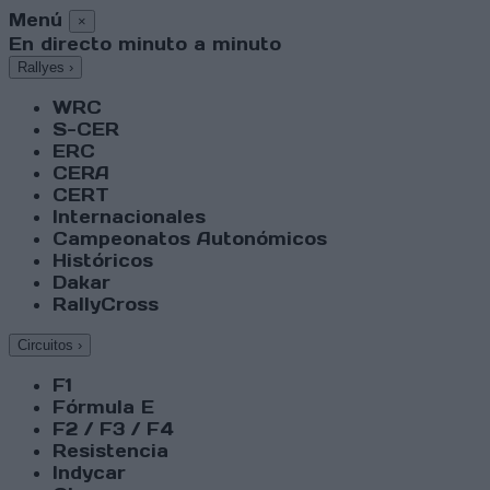
Menú
×
En directo minuto a minuto
Rallyes
›
WRC
S-CER
ERC
CERA
CERT
Internacionales
Campeonatos Autonómicos
Históricos
Dakar
RallyCross
Circuitos
›
F1
Fórmula E
F2 / F3 / F4
Resistencia
Indycar