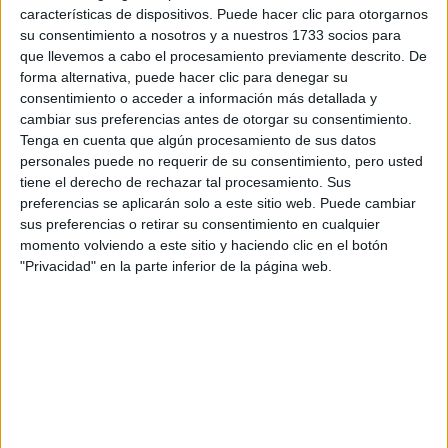
S-CER
características de dispositivos. Puede hacer clic para otorgarnos
ERC
su consentimiento a nosotros y a nuestros 1733 socios para
CERA
que llevemos a cabo el procesamiento previamente descrito. De
CERT
forma alternativa, puede hacer clic para denegar su
Internacionales
consentimiento o acceder a información más detallada y
Campeonatos Autonómicos
cambiar sus preferencias antes de otorgar su consentimiento.
Históricos
Tenga en cuenta que algún procesamiento de sus datos
Dakar
personales puede no requerir de su consentimiento, pero usted
RallyCross
tiene el derecho de rechazar tal procesamiento. Sus
preferencias se aplicarán solo a este sitio web. Puede cambiar
Circuitos
sus preferencias o retirar su consentimiento en cualquier
F1
momento volviendo a este sitio y haciendo clic en el botón
Fórmula E
"Privacidad" en la parte inferior de la página web.
F2 / F3 / F4
Resistencia
Indycar
Otros
Producto
Producto