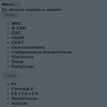
Menú
×
En directo minuto a minuto
Rallyes
›
WRC
S-CER
ERC
CERA
CERT
Internacionales
Campeonatos Autonómicos
Históricos
Dakar
RallyCross
Circuitos
›
F1
Fórmula E
F2 / F3 / F4
Resistencia
Indycar