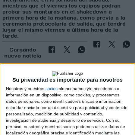
mientras que el viernes los equipos podrán
probar sus monturas en el shakedown a
primera hora de la mañana, como previa a la
ceremonia protocolaria de salida, que tendrá
lugar el mismo viernes a última hora de la
tarde.
Cargando
nueva noticia
No hay más noticias en esta categoría.
Su privacidad es importante para nosotros
Nosotros y nuestros
socios
almacenamos y/o accedemos a
información en un dispositivo, como cookies, y procesamos
datos personales, como identificadores únicos e información
estándar enviada por un dispositivo para publicidad y contenido
personalizado, medición de publicidad y contenido,
Rallyes
investigación de audiencia y desarrollo de servicios.
Con su
permiso, nosotros y nuestros socios podemos utilizar datos de
WRC
localización geográfica precisa e identificación mediante las