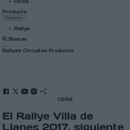
Otros
Producto
Simracing
›
Rallye
Buscar
Abrir menú
Rallyes
Circuitos
Producto
CERA
El Rallye Villa de
Llanes 2017, siguiente