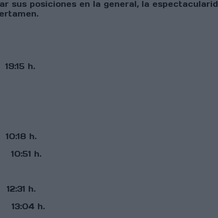
ar sus posiciones en la general, la espectacular
certamen.
:15 h.
0:18 h.
51 h.
2:31 h.
:04 h.