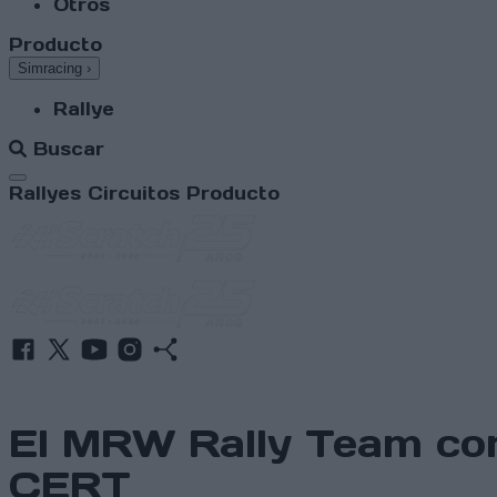
Otros
Producto
Simracing
›
Rallye
Buscar
Abrir menú
Rallyes
Circuitos
Producto
El MRW Rally Team con 
CERT