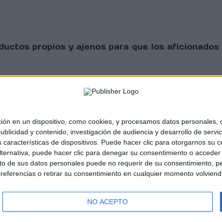
uctos propios y ajenos para que los aficionados 
 en un dispositivo, como cookies, y procesamos datos personales, co
blicidad y contenido, investigación de audiencia y desarrollo de servic
as características de dispositivos. Puede hacer clic para otorgarnos su
sta Scratch |
Contacto
|
Aviso legal y política de
ternativa, puede hacer clic para denegar su consentimiento o acceder
 de sus datos personales puede no requerir de su consentimiento, per
referencias o retirar su consentimiento en cualquier momento volviendo 
NO ACEPTO