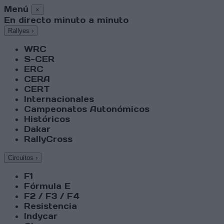
Menú
×
En directo minuto a minuto
Rallyes
›
WRC
S-CER
ERC
CERA
CERT
Internacionales
Campeonatos Autonómicos
Históricos
Dakar
RallyCross
Circuitos
›
F1
Fórmula E
F2 / F3 / F4
Resistencia
Indycar