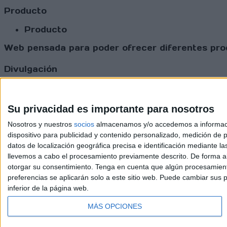
Producto
Producto
Web pensada para poder ofrecer diferentes prod
Divulgación
Dossier
Webs
Comunicados
Su privacidad es importante para nosotros
Fotografía
Nosotros y nuestros
socios
almacenamos y/o accedemos a información
Vídeos (on boards)
dispositivo para publicidad y contenido personalizado, medición de pu
Redes Sociales
datos de localización geográfica precisa e identificación mediante l
2026 Revi
llevemos a cabo el procesamiento previamente descrito. De forma al
otorgar su consentimiento.
Tenga en cuenta que algún procesamiento
preferencias se aplicarán solo a este sitio web. Puede cambiar sus p
inferior de la página web.
MÁS OPCIONES
Update CMP