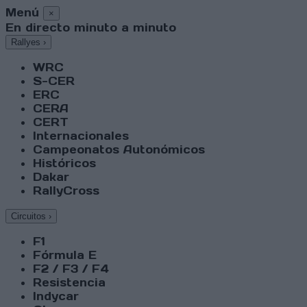
Menú
×
En directo minuto a minuto
Rallyes
›
WRC
S-CER
ERC
CERA
CERT
Internacionales
Campeonatos Autonómicos
Históricos
Dakar
RallyCross
Circuitos
›
F1
Fórmula E
F2 / F3 / F4
Resistencia
Indycar