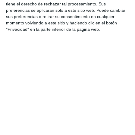
tiene el derecho de rechazar tal procesamiento. Sus
Circuitos
preferencias se aplicarán solo a este sitio web. Puede cambiar
sus preferencias o retirar su consentimiento en cualquier
F1
momento volviendo a este sitio y haciendo clic en el botón
Fórmula E
"Privacidad" en la parte inferior de la página web.
F2 / F3 / F4
Resistencia
Indycar
Otros
Producto
Producto
Web pensada para poder ofrecer diferentes
productos propios y ajenos para que los
aficionados los puedan adquirir
Divulgación
Dossier
Webs
Comunicados