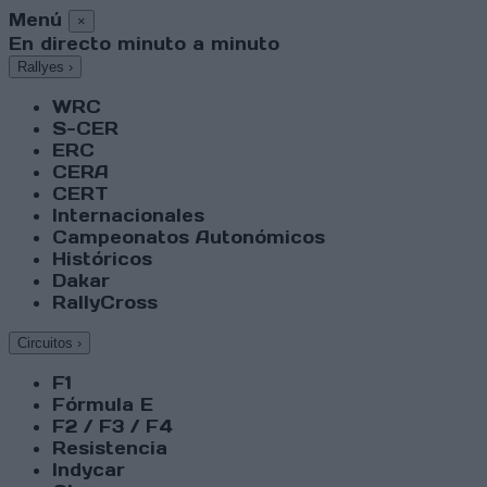
Menú
×
En directo minuto a minuto
Rallyes
›
WRC
S-CER
ERC
CERA
CERT
Internacionales
Campeonatos Autonómicos
Históricos
Dakar
RallyCross
Circuitos
›
F1
Fórmula E
F2 / F3 / F4
Resistencia
Indycar