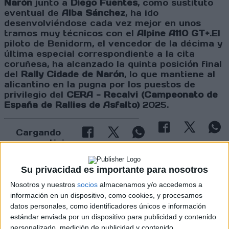
Narón
junto a
Diego Fuentes
, como sustituto
eventual de
Alba Sánchez
, ha ido
desenvolviéndose cada vez mejor en unos
tramos muy técnicos con el
Alpine A110 GT+
.El
piloto de Benidorm, el vencedor de la décima y
última especial correspondiente a la cita
coruñesa, ha alcanzado la quinta posición final
del
Rally Cidade de Narón
, lo que mantiene al
alicantino en la pugna por los puestos de
privilegio del
CERA - Recalvi (Campeonato de
España de Rallies de Asfalto)
2025.
Cargando
nueva noticia
No hay más noticias en esta categoría.
Su privacidad es importante para nosotros
Nosotros y nuestros
socios
almacenamos y/o accedemos a
información en un dispositivo, como cookies, y procesamos
datos personales, como identificadores únicos e información
estándar enviada por un dispositivo para publicidad y contenido
personalizado, medición de publicidad y contenido,