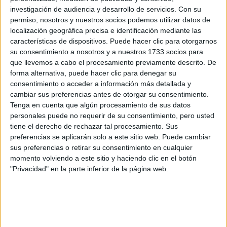
investigación de audiencia y desarrollo de servicios.
Con su
permiso, nosotros y nuestros socios podemos utilizar datos de
Rallyes
localización geográfica precisa e identificación mediante las
WRC
características de dispositivos. Puede hacer clic para otorgarnos
S-CER
su consentimiento a nosotros y a nuestros 1733 socios para
ERC
que llevemos a cabo el procesamiento previamente descrito. De
CERA
forma alternativa, puede hacer clic para denegar su
CERT
consentimiento o acceder a información más detallada y
Internacionales
cambiar sus preferencias antes de otorgar su consentimiento.
Campeonatos Autonómicos
Tenga en cuenta que algún procesamiento de sus datos
Históricos
personales puede no requerir de su consentimiento, pero usted
Dakar
tiene el derecho de rechazar tal procesamiento. Sus
RallyCross
preferencias se aplicarán solo a este sitio web. Puede cambiar
sus preferencias o retirar su consentimiento en cualquier
Circuitos
momento volviendo a este sitio y haciendo clic en el botón
"Privacidad" en la parte inferior de la página web.
F1
Fórmula E
F2 / F3 / F4
Resistencia
Indycar
Otros