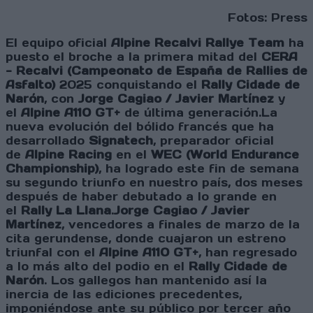
Fotos: Press
El equipo oficial
Alpine Recalvi Rallye Team
ha
puesto el broche a la primera mitad del
CERA
- Recalvi (Campeonato de España de Rallies de
Asfalto)
2025 conquistando el
Rally Cidade de
Narón
, con
Jorge Cagiao / Javier Martínez
y
el
Alpine A110 GT+
de última generación.La
nueva evolución del bólido francés que ha
desarrollado
Signatech
, preparador oficial
de
Alpine Racing
en el
WEC (World Endurance
Championship)
, ha logrado este fin de semana
su segundo triunfo en nuestro país, dos meses
después de haber debutado a lo grande en
el
Rally La Llana
.
Jorge Cagiao / Javier
Martínez
, vencedores a finales de marzo de la
cita gerundense, donde cuajaron un estreno
triunfal con el
Alpine A110 GT+
, han regresado
a lo más alto del podio en el
Rally Cidade de
Narón
. Los gallegos han mantenido así la
inercia de las ediciones precedentes,
imponiéndose ante su público por tercer año