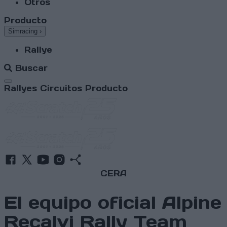
Otros
Producto
Simracing
›
Rallye
Buscar
Abrir menú
Rallyes
Circuitos
Producto
CERA
El equipo oficial Alpine
Recalvi Rally Team