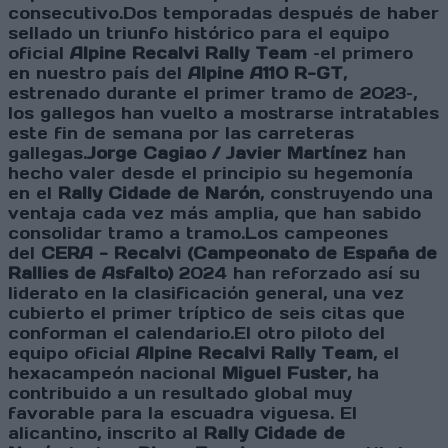
consecutivo.Dos temporadas después de haber
sellado un triunfo histórico para el equipo
oficial
Alpine Recalvi Rally Team
–el primero
en nuestro país del
Alpine A110 R-GT
,
estrenado durante el primer tramo de 2023–,
los gallegos han vuelto a mostrarse intratables
este fin de semana por las carreteras
gallegas.
Jorge Cagiao / Javier Martínez
han
hecho valer desde el principio su hegemonía
en el
Rally Cidade de Narón
, construyendo una
ventaja cada vez más amplia, que han sabido
consolidar tramo a tramo.Los campeones
del
CERA - Recalvi (Campeonato de España de
Rallies de Asfalto)
2024 han reforzado así su
liderato en la clasificación general, una vez
cubierto el primer tríptico de seis citas que
conforman el calendario.El otro piloto del
equipo oficial
Alpine Recalvi Rally Team
, el
hexacampeón nacional
Miguel Fuster
, ha
contribuido a un resultado global muy
favorable para la escuadra viguesa. El
alicantino, inscrito al
Rally Cidade de