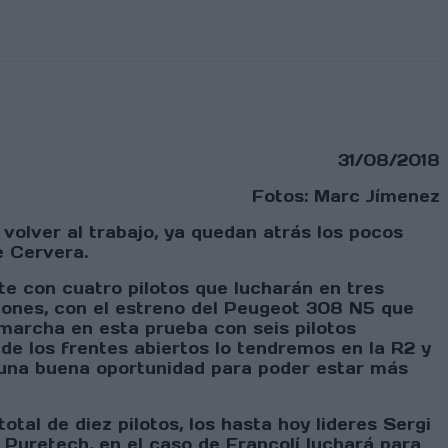
31/08/2018
Fotos: Marc Jímenez
olver al trabajo, ya quedan atrás los pocos
e Cervera.
e con cuatro pilotos que lucharán en tres
ciones, con el estreno del Peugeot 308 N5 que
marcha en esta prueba con seis pilotos
de los frentes abiertos lo tendremos en la R2 y
 una buena oportunidad para poder estar más
tal de diez pilotos, los hasta hoy lideres Sergi
 Puretech, en el caso de Francolí luchará para