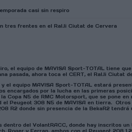
temporada casi sin respiro
ro, el equipo de MAVISA Sport-TOTAL tiene que v
na pasada, ahora toca el CERT, el Ral.li Ciutat d
 y el equipo MAVISA Sport-TOTAL estará present
los encargados por la lucha en las primeras posi
e la Copa N5 de RMC Motorsport, que se pone en 
d el Peugeot 308 N5 de MAVISA en tierra. Otros 
 208 R2 donde sin presencia de la BekaR2 tendrá
 dentro del VolantRACC, donde hay inscritos un to
h, Roger y Ferran, ambos con el Peugeot 208 1.2