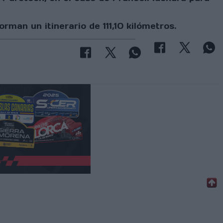
man un itinerario de 111,10 kilómetros.