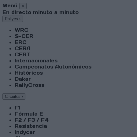
Menú
×
En directo minuto a minuto
Rallyes
›
WRC
S-CER
ERC
CERA
CERT
Internacionales
Campeonatos Autonómicos
Históricos
Dakar
RallyCross
Circuitos
›
F1
Fórmula E
F2 / F3 / F4
Resistencia
Indycar