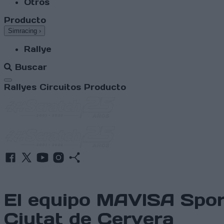
Otros
Producto
Simracing
›
Rallye
Buscar
Abrir menú
Rallyes
Circuitos
Producto
El equipo MAVISA Sport
Ciutat de Cervera