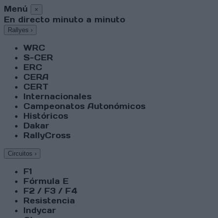
Menú
×
En directo minuto a minuto
Rallyes
›
WRC
S-CER
ERC
CERA
CERT
Internacionales
Campeonatos Autonómicos
Históricos
Dakar
RallyCross
Circuitos
›
F1
Fórmula E
F2 / F3 / F4
Resistencia
Indycar