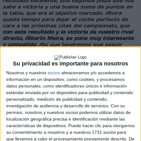
resultado excelente, una segunda plaza que nos
sabe a victoria y una buena suma de puntos en
la tabla, que era el objetivo marcado. Ahora
queda tiempo para dejar el coche perfecto de
cara a las próximas citas del campeonato, que
con este resultado y la victoria de nuestro rival
directo, Alberto Meira, se pone muy interesante
y competido
. Así que tendremos que seguir
trabajando para competir al máximo en los
próximos rallyes”
comentaba Álex Pais una vez
rematado el XII Rallye Sur do Condado.
Su privacidad es importante para nosotros
Nosotros y nuestros
socios
almacenamos y/o accedemos a
información en un dispositivo, como cookies, y procesamos
Cargando
nueva noticia
datos personales, como identificadores únicos e información
estándar enviada por un dispositivo para publicidad y contenido
No hay más noticias en esta categoría.
personalizado, medición de publicidad y contenido,
investigación de audiencia y desarrollo de servicios.
Con su
permiso, nosotros y nuestros socios podemos utilizar datos de
localización geográfica precisa e identificación mediante las
características de dispositivos. Puede hacer clic para otorgarnos
su consentimiento a nosotros y a nuestros 1731 socios para
que llevemos a cabo el procesamiento previamente descrito. De