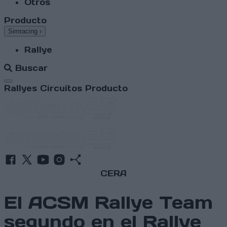
Otros
Producto
Simracing
›
Rallye
Buscar
Abrir menú
Rallyes
Circuitos
Producto
CERA
El ACSM Rallye Team
segundo en el Rallye