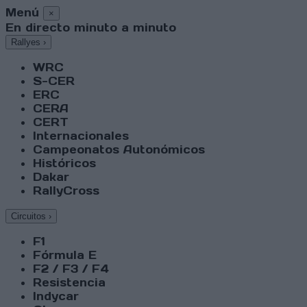
Menú
×
En directo minuto a minuto
Rallyes
›
WRC
S-CER
ERC
CERA
CERT
Internacionales
Campeonatos Autonómicos
Históricos
Dakar
RallyCross
Circuitos
›
F1
Fórmula E
F2 / F3 / F4
Resistencia
Indycar