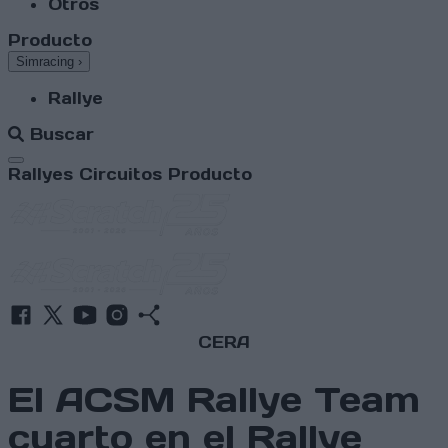
Otros
Producto
Simracing
›
Rallye
Buscar
Abrir menú
Rallyes
Circuitos
Producto
CERA
El ACSM Rallye Team
cuarto en el Rallye