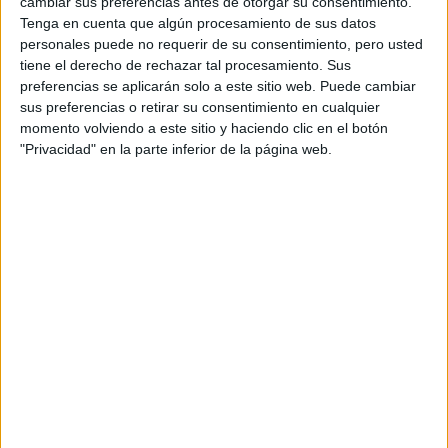
cambiar sus preferencias antes de otorgar su consentimiento.
RallyCross
Tenga en cuenta que algún procesamiento de sus datos
personales puede no requerir de su consentimiento, pero usted
Circuitos
tiene el derecho de rechazar tal procesamiento. Sus
F1
preferencias se aplicarán solo a este sitio web. Puede cambiar
Fórmula E
sus preferencias o retirar su consentimiento en cualquier
F2 / F3 / F4
momento volviendo a este sitio y haciendo clic en el botón
Resistencia
"Privacidad" en la parte inferior de la página web.
Indycar
Otros
Producto
Producto
Web pensada para poder ofrecer diferentes
productos propios y ajenos para que los
aficionados los puedan adquirir
Divulgación
Dossier
Webs