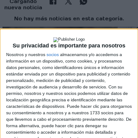
Cargando
nueva noticia
No hay más noticias en esta categoría.
Su privacidad es importante para nosotros
Nosotros y nuestros
socios
almacenamos y/o accedemos a
información en un dispositivo, como cookies, y procesamos
datos personales, como identificadores únicos e información
Rallyes
estándar enviada por un dispositivo para publicidad y contenido
personalizado, medición de publicidad y contenido,
WRC
investigación de audiencia y desarrollo de servicios.
Con su
S-CER
permiso, nosotros y nuestros socios podemos utilizar datos de
ERC
localización geográfica precisa e identificación mediante las
CERA
características de dispositivos. Puede hacer clic para otorgarnos
CERT
su consentimiento a nosotros y a nuestros 1733 socios para
Internacionales
que llevemos a cabo el procesamiento previamente descrito. De
Campeonatos Autonómicos
forma alternativa, puede hacer clic para denegar su
Históricos
consentimiento o acceder a información más detallada y
Dakar