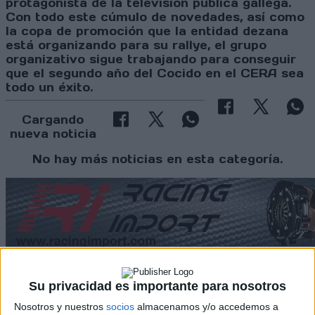
protagonista de la televisión pública gallega.
Con todo este cúmulo de novedades, así como
la copa de promoción que la entidad dezana
está organizando para su rallye, el grupo
organizativo sigue trabajando para conseguir
que el segundo año del Cocido en el CERA sea
todo un éxito.
Cargando
nueva noticia
No hay más noticias en esta categoría.
Su privacidad es importante para nosotros
Rallyes
Nosotros y nuestros
socios
almacenamos y/o accedemos a