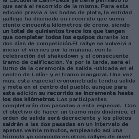
la Escudería Lalín-Deza ya tiene perfilado lo
que será el recorrido de la misma. Para esta
edición previa a las bodas de plata, la entidad
gallega ha diseñado un recorrido que suma
ciento cincuenta kilómetros de crono, siendo
un total de quinientos trece los que tengan
que completar todos los equipos
durante los
dos días de competición.El rallye se volverá a
iniciar el viernes por la mañana, con la
celebración del shakedown y el consecuente
tramo de calificación. Ya por la tarde, será el
turno de la ceremonia de salida –ubicada en el
centro de Lalín- y el tramo inaugural. Una vez
más, esta especial cronometrada tendrá salida
y meta en el centro del pueblo, aunque para
esta edición
su recorrido se incrementa hasta
los dos kilómetros
. Los participantes
completarán dos pasadas a esta especial. Con
el objetivo de hacer un tramo más dinámico, el
orden de salida será decreciente y los pilotos
saldrán a las dos pasadas en un intervalo de
apenas veinte minutos, empleando así una
fórmula ya conocida en otros rallyes de nivel