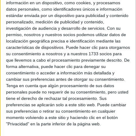
información en un dispositivo, como cookies, y procesamos
WRC
S-CER
datos personales, como identificadores únicos e información
ERC
estándar enviada por un dispositivo para publicidad y contenido
CERA
personalizado, medición de publicidad y contenido,
CERT
investigación de audiencia y desarrollo de servicios.
Con su
Internacionales
permiso, nosotros y nuestros socios podemos utilizar datos de
Campeonatos Autonómicos
localización geográfica precisa e identificación mediante las
Históricos
características de dispositivos. Puede hacer clic para otorgarnos
Dakar
su consentimiento a nosotros y a nuestros 1733 socios para
RallyCross
que llevemos a cabo el procesamiento previamente descrito. De
forma alternativa, puede hacer clic para denegar su
Circuitos
consentimiento o acceder a información más detallada y
cambiar sus preferencias antes de otorgar su consentimiento.
F1
Tenga en cuenta que algún procesamiento de sus datos
Fórmula E
personales puede no requerir de su consentimiento, pero usted
F2 / F3 / F4
tiene el derecho de rechazar tal procesamiento. Sus
Resistencia
preferencias se aplicarán solo a este sitio web. Puede cambiar
Indycar
sus preferencias o retirar su consentimiento en cualquier
Otros
momento volviendo a este sitio y haciendo clic en el botón
"Privacidad" en la parte inferior de la página web.
Producto