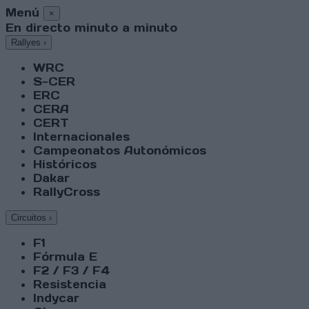
Menú
×
En directo minuto a minuto
Rallyes
›
WRC
S-CER
ERC
CERA
CERT
Internacionales
Campeonatos Autonómicos
Históricos
Dakar
RallyCross
Circuitos
›
F1
Fórmula E
F2 / F3 / F4
Resistencia
Indycar