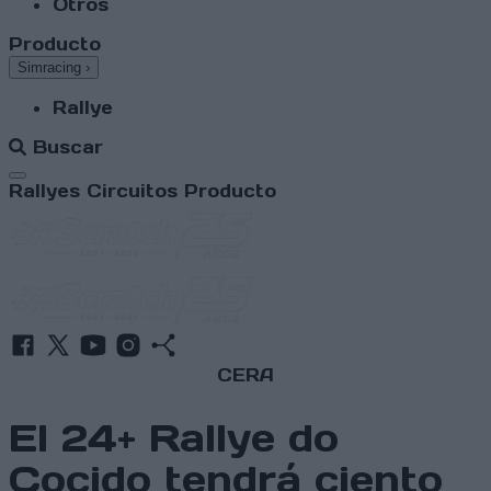
Otros
Producto
Simracing
›
Rallye
Buscar
Abrir menú
Rallyes
Circuitos
Producto
CERA
El 24+ Rallye do
Cocido tendrá ciento