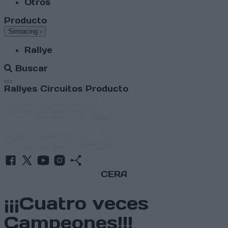
Otros
Producto
Simracing
›
Rallye
Buscar
Abrir menú
Rallyes
Circuitos
Producto
CERA
¡¡¡Cuatro veces
Campeones!!!