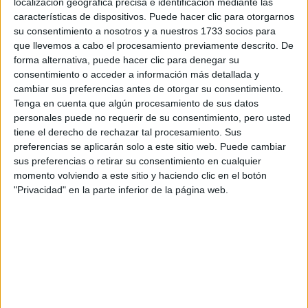
localización geográfica precisa e identificación mediante las
características de dispositivos. Puede hacer clic para otorgarnos
No hay más noticias en esta categoría.
su consentimiento a nosotros y a nuestros 1733 socios para
que llevemos a cabo el procesamiento previamente descrito. De
forma alternativa, puede hacer clic para denegar su
consentimiento o acceder a información más detallada y
cambiar sus preferencias antes de otorgar su consentimiento.
Tenga en cuenta que algún procesamiento de sus datos
personales puede no requerir de su consentimiento, pero usted
tiene el derecho de rechazar tal procesamiento. Sus
preferencias se aplicarán solo a este sitio web. Puede cambiar
sus preferencias o retirar su consentimiento en cualquier
Rallyes
momento volviendo a este sitio y haciendo clic en el botón
"Privacidad" en la parte inferior de la página web.
WRC
S-CER
ERC
CERA
CERT
Internacionales
Campeonatos Autonómicos
Históricos
Dakar