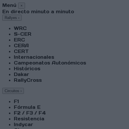
Menú
×
En directo minuto a minuto
Rallyes
›
WRC
S-CER
ERC
CERA
CERT
Internacionales
Campeonatos Autonómicos
Históricos
Dakar
RallyCross
Circuitos
›
F1
Fórmula E
F2 / F3 / F4
Resistencia
Indycar