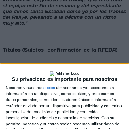
el equipo este fin de semana y del espectáculo
que dimos tanto Esteban como yo por los tramos
del Rallye, peleando a la décima con un ritmo
muy alto.”
Títulos
(Sujetos confirmación de la RFEDA)
Copa de España de pilotos Vehículos FIA
Su privacidad es importante para nosotros
Copa de España de copilotos para Vehículos
FIA
Nosotros y nuestros
socios
almacenamos y/o accedemos a
información en un dispositivo, como cookies, y procesamos
Trofeo de España R2
datos personales, como identificadores únicos e información
estándar enviada por un dispositivo para publicidad y contenido
Trofeo de España Júnio
personalizado, medición de publicidad y contenido,
investigación de audiencia y desarrollo de servicios.
Con su
Cargando
permiso, nosotros y nuestros socios podemos utilizar datos de
nueva noticia