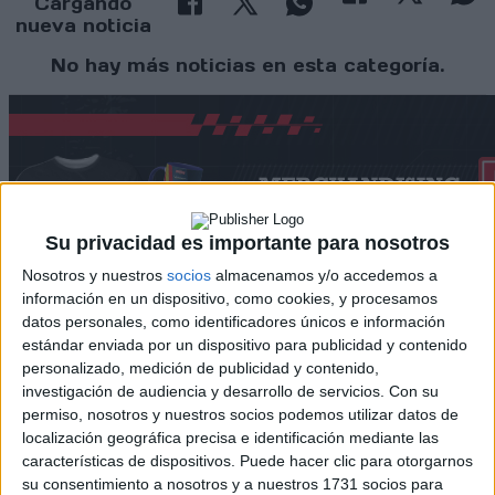
Cargando
nueva noticia
No hay más noticias en esta categoría.
Su privacidad es importante para nosotros
Nosotros y nuestros
socios
almacenamos y/o accedemos a
información en un dispositivo, como cookies, y procesamos
datos personales, como identificadores únicos e información
estándar enviada por un dispositivo para publicidad y contenido
personalizado, medición de publicidad y contenido,
Rallyes
investigación de audiencia y desarrollo de servicios.
Con su
WRC
permiso, nosotros y nuestros socios podemos utilizar datos de
S-CER
localización geográfica precisa e identificación mediante las
ERC
características de dispositivos. Puede hacer clic para otorgarnos
CERA
su consentimiento a nosotros y a nuestros 1731 socios para