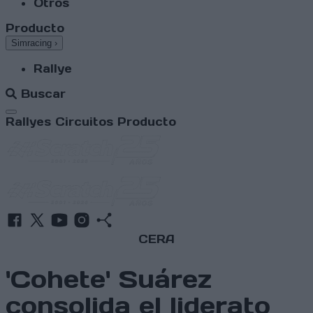
Otros
Producto
Simracing
›
Rallye
Buscar
Abrir menú
Rallyes
Circuitos
Producto
CERA
'Cohete' Suárez
consolida el liderato