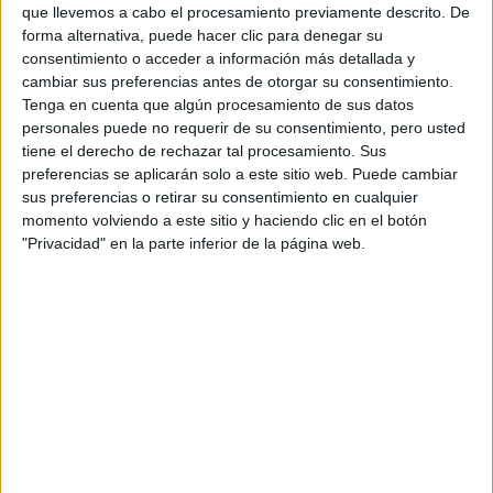
CERT
que llevemos a cabo el procesamiento previamente descrito. De
Internacionales
forma alternativa, puede hacer clic para denegar su
Campeonatos Autonómicos
consentimiento o acceder a información más detallada y
Históricos
cambiar sus preferencias antes de otorgar su consentimiento.
Dakar
Tenga en cuenta que algún procesamiento de sus datos
RallyCross
personales puede no requerir de su consentimiento, pero usted
tiene el derecho de rechazar tal procesamiento. Sus
Circuitos
preferencias se aplicarán solo a este sitio web. Puede cambiar
sus preferencias o retirar su consentimiento en cualquier
F1
momento volviendo a este sitio y haciendo clic en el botón
Fórmula E
"Privacidad" en la parte inferior de la página web.
F2 / F3 / F4
Resistencia
Indycar
Otros
Producto
Producto
Web pensada para poder ofrecer diferentes
productos propios y ajenos para que los
aficionados los puedan adquirir