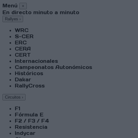
Menú
×
En directo minuto a minuto
Rallyes
›
WRC
S-CER
ERC
CERA
CERT
Internacionales
Campeonatos Autonómicos
Históricos
Dakar
RallyCross
Circuitos
›
F1
Fórmula E
F2 / F3 / F4
Resistencia
Indycar