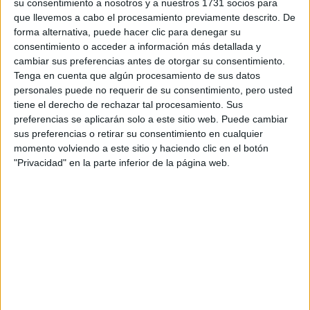
su consentimiento a nosotros y a nuestros 1731 socios para
Circuitos
que llevemos a cabo el procesamiento previamente descrito. De
forma alternativa, puede hacer clic para denegar su
F1
Fórmula E
consentimiento o acceder a información más detallada y
F2 / F3 / F4
cambiar sus preferencias antes de otorgar su consentimiento.
Resistencia
Tenga en cuenta que algún procesamiento de sus datos
Indycar
personales puede no requerir de su consentimiento, pero usted
Otros
tiene el derecho de rechazar tal procesamiento. Sus
preferencias se aplicarán solo a este sitio web. Puede cambiar
Producto
sus preferencias o retirar su consentimiento en cualquier
momento volviendo a este sitio y haciendo clic en el botón
Producto
"Privacidad" en la parte inferior de la página web.
Web pensada para poder ofrecer diferentes
productos propios y ajenos para que los
aficionados los puedan adquirir
Divulgación
Dossier
Webs
Comunicados
Fotografía