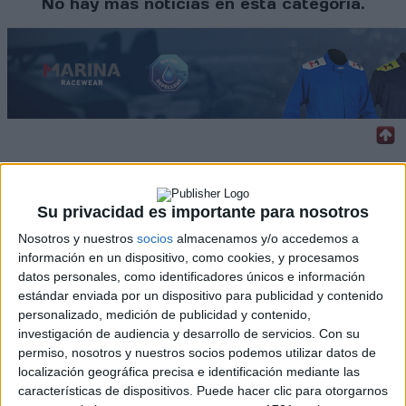
No hay más noticias en esta categoría.
Rallyes
Su privacidad es importante para nosotros
WRC
S-CER
Nosotros y nuestros
socios
almacenamos y/o accedemos a
ERC
información en un dispositivo, como cookies, y procesamos
CERA
datos personales, como identificadores únicos e información
CERT
estándar enviada por un dispositivo para publicidad y contenido
Internacionales
personalizado, medición de publicidad y contenido,
Campeonatos Autonómicos
investigación de audiencia y desarrollo de servicios.
Con su
Históricos
permiso, nosotros y nuestros socios podemos utilizar datos de
Dakar
localización geográfica precisa e identificación mediante las
RallyCross
características de dispositivos. Puede hacer clic para otorgarnos