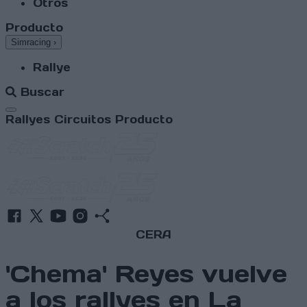
Otros
Producto
Simracing
›
Rallye
Buscar
Abrir menú
Rallyes
Circuitos
Producto
CERA
'Chema' Reyes vuelve
a los rallyes en La