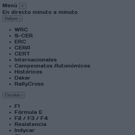
Menú
×
En directo minuto a minuto
Rallyes
›
WRC
S-CER
ERC
CERA
CERT
Internacionales
Campeonatos Autonómicos
Históricos
Dakar
RallyCross
Circuitos
›
F1
Fórmula E
F2 / F3 / F4
Resistencia
Indycar