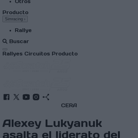
Otros
Producto
Simracing
›
Rallye
Buscar
Abrir menú
Rallyes
Circuitos
Producto
CERA
Alexey Lukyanuk
asalta el liderato del