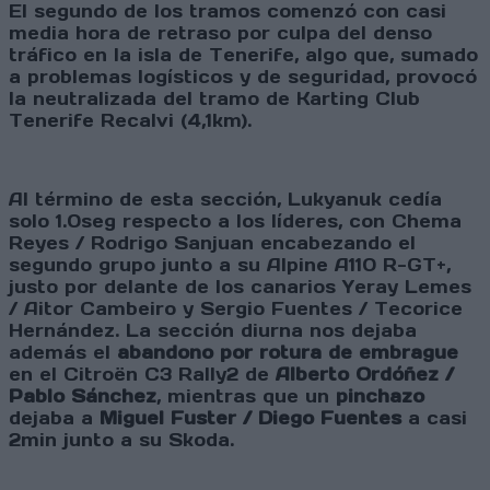
El segundo de los tramos comenzó con casi
media hora de retraso por culpa del denso
tráfico en la isla de Tenerife, algo que, sumado
a problemas logísticos y de seguridad, provocó
la neutralizada del tramo de Karting Club
Tenerife Recalvi (4,1km).
Al término de esta sección, Lukyanuk cedía
solo 1.0seg respecto a los líderes, con Chema
Reyes / Rodrigo Sanjuan encabezando el
segundo grupo junto a su Alpine A110 R-GT+,
justo por delante de los canarios Yeray Lemes
/ Aitor Cambeiro y Sergio Fuentes / Tecorice
Hernández. La sección diurna nos dejaba
además el
abandono por rotura de embrague
en el Citroën C3 Rally2 de
Alberto Ordóñez /
Pablo Sánchez
, mientras que un
pinchazo
dejaba a
Miguel Fuster / Diego Fuentes
a casi
2min junto a su Skoda.