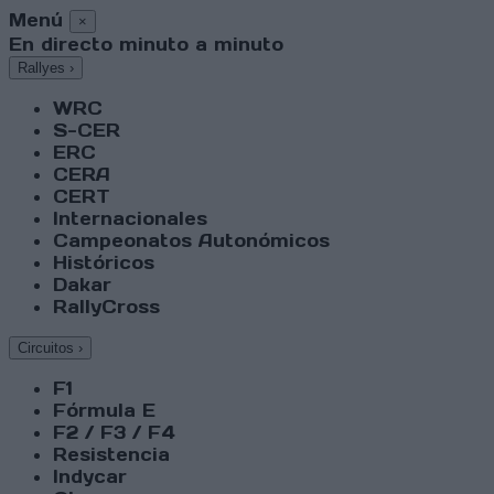
Menú
×
En directo minuto a minuto
Rallyes
›
WRC
S-CER
ERC
CERA
CERT
Internacionales
Campeonatos Autonómicos
Históricos
Dakar
RallyCross
Circuitos
›
F1
Fórmula E
F2 / F3 / F4
Resistencia
Indycar