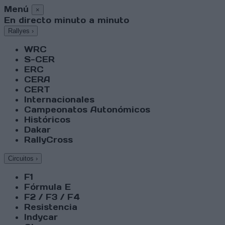
Menú
×
En directo minuto a minuto
Rallyes
›
WRC
S-CER
ERC
CERA
CERT
Internacionales
Campeonatos Autonómicos
Históricos
Dakar
RallyCross
Circuitos
›
F1
Fórmula E
F2 / F3 / F4
Resistencia
Indycar