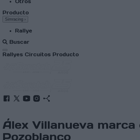
Otros
Producto
Simracing
›
Rallye
Buscar
Abrir menú
Rallyes
Circuitos
Producto
Álex Villanueva marca 
Pozoblanco