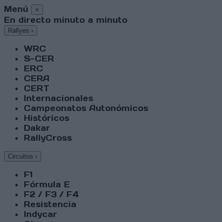
Menú
×
En directo minuto a minuto
Rallyes
›
WRC
S-CER
ERC
CERA
CERT
Internacionales
Campeonatos Autonómicos
Históricos
Dakar
RallyCross
Circuitos
›
F1
Fórmula E
F2 / F3 / F4
Resistencia
Indycar