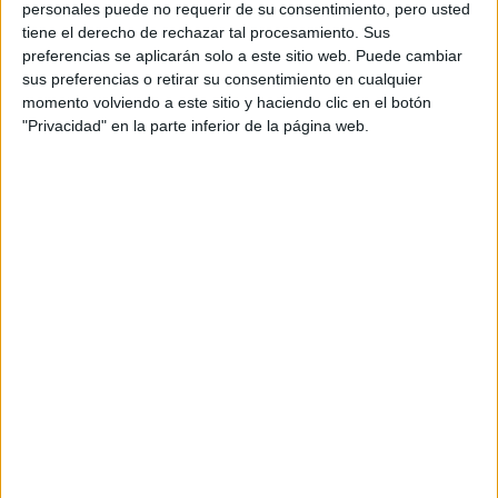
personales puede no requerir de su consentimiento, pero usted
tiene el derecho de rechazar tal procesamiento. Sus
F1
preferencias se aplicarán solo a este sitio web. Puede cambiar
Fórmula E
sus preferencias o retirar su consentimiento en cualquier
F2 / F3 / F4
momento volviendo a este sitio y haciendo clic en el botón
Resistencia
Indycar
"Privacidad" en la parte inferior de la página web.
Otros
Producto
Producto
Web pensada para poder ofrecer diferentes
productos propios y ajenos para que los
aficionados los puedan adquirir
Divulgación
Dossier
Webs
Comunicados
Fotografía