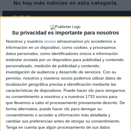
No hay más noticias en esta categoría.
Su privacidad es importante para nosotros
Nosotros y nuestros
socios
almacenamos y/o accedemos a
información en un dispositivo, como cookies, y procesamos
datos personales, como identificadores únicos e información
Rallyes
estándar enviada por un dispositivo para publicidad y contenido
WRC
personalizado, medición de publicidad y contenido,
S-CER
investigación de audiencia y desarrollo de servicios.
Con su
ERC
permiso, nosotros y nuestros socios podemos utilizar datos de
CERA
localización geográfica precisa e identificación mediante las
CERT
características de dispositivos. Puede hacer clic para otorgarnos
Internacionales
su consentimiento a nosotros y a nuestros 1733 socios para
Campeonatos Autonómicos
que llevemos a cabo el procesamiento previamente descrito. De
Históricos
forma alternativa, puede hacer clic para denegar su
Dakar
consentimiento o acceder a información más detallada y
RallyCross
cambiar sus preferencias antes de otorgar su consentimiento.
Tenga en cuenta que algún procesamiento de sus datos
Circuitos