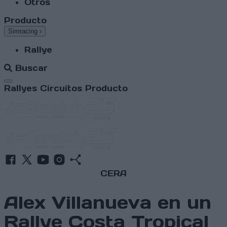
Otros
Producto
Simracing
›
Rallye
Buscar
Abrir menú
Rallyes
Circuitos
Producto
CERA
Alex Villanueva en un
Rallye Costa Tropical